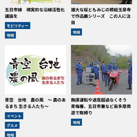
五日市線 現実的な沿線活性化
雄大な桜ともみじの襖絵玉泉寺
議論を
で作品展シリーズ この人に注
目
モビリティー
地域
地域
青空 台地 農の風 ～ 農のあ
無謀運転や速度超過なくそう
るまち 生きる人たち～
青梅署、五日市署など奥多摩周
遊で取締り
イベント
地域
グルメ
地域