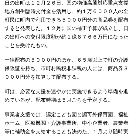
日の出町は１２月２６日、国の物価高騰対応重点支援
地方創生臨時交付金を活用し、約１万６０００人の全
町民に町内で利用できる５０００円分の商品券を配布
すると発表した。１２月に国の補正予算が成立し、日
の出町への交付限度額が約１億８７６６万円になった
ことを受けたもの。
一律配布の５０００円のほか、６５歳以上で町の介護
保険証を持ち、市町村民税非課税の人には、商品券３
０００円分を加算して配布する。
町は、必要な支援を速やかに実施できるよう準備を進
めているが、配布時期は５月ごろを予定する。
事業者支援では、認定こども園と認可外保育園、福祉
ホーム、医療機関・介護事業所、中小企業者、農業者
等に補助金を支給することも決めた。１月より随時実