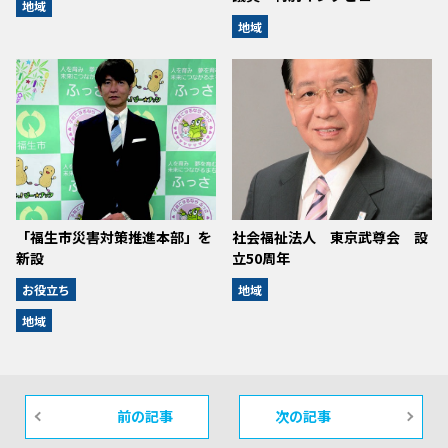
地域
地域
「福生市災害対策推進本部」を
社会福祉法人 東京武尊会 設
新設
立50周年
お役立ち
地域
地域
前の記事
次の記事