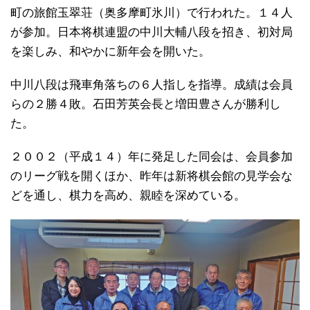
町の旅館玉翠荘（奥多摩町氷川）で行われた。１４人
が参加。日本将棋連盟の中川大輔八段を招き、初対局
を楽しみ、和やかに新年会を開いた。
中川八段は飛車角落ちの６人指しを指導。成績は会員
らの２勝４敗。石田芳英会長と増田豊さんが勝利し
た。
２００２（平成１４）年に発足した同会は、会員参加
のリーグ戦を開くほか、昨年は新将棋会館の見学会な
どを通し、棋力を高め、親睦を深めている。