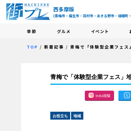
街プレ -東京・西多摩
西多摩版
(青梅市・福生市・羽村市・あきる野市・瑞穂町
季節
グルメ
イベント
TOP
新着記事
青梅で「体験型企業フェス
青梅で「体験型企業フェス」
Insta投稿
お役立ち
地域