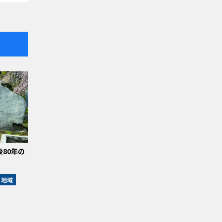
後80年の
地域