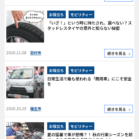
お役立ち
モビリティー
「いざ！」という時に待たされ、選べない？ス
タッドレスタイヤの意外と知らない秘密
2018.11.08
羽村市
続きを見る
お役立ち
モビリティー
日常生活で最も使われる「商用車」にこそ安全
を
2018.10.25
福生市
続きを見る
お役立ち
モビリティー
夏の猛暑で車が悲鳴？！ 秋の行楽シーズンを前