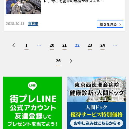
に、今こそ愛車の点検がオススメ！
2018.10.11
羽村市
続きを見る
1
…
20
21
22
23
24
…
26