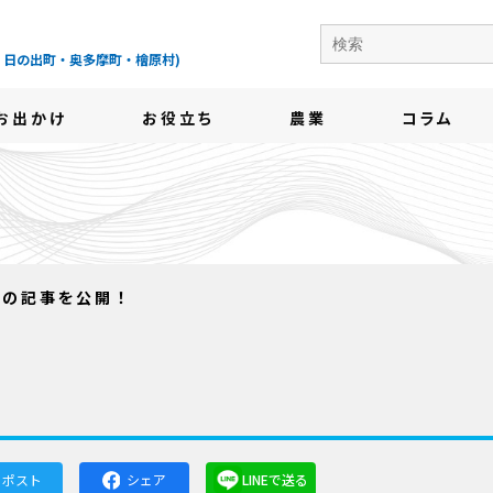
の地域情報サイト-
・日の出町・奥多摩町・檜原村)
お出かけ
お役立ち
農業
コラム
日号の記事を公開！
！
ポスト
シェア
LINEで送る