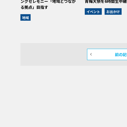
ングセレモニー「地域とつなが
青梅大祭を6時間生中継
る拠点」目指す
イベント
お出かけ
地域
前の記