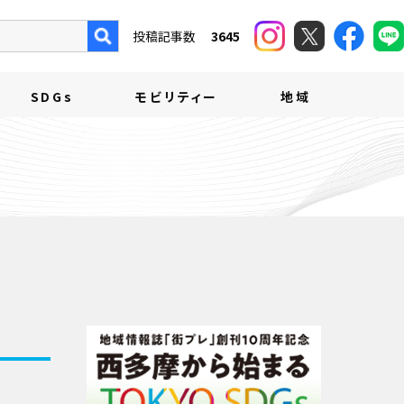
投稿記事数
3645
SDGs
モビリティー
地域