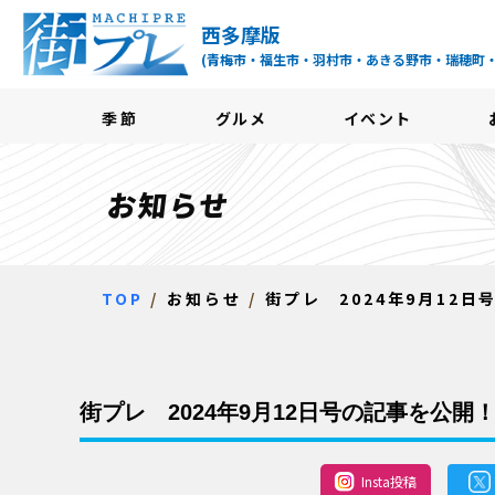
街プレ -東京・西多摩
西多摩版
(青梅市・福生市・羽村市・あきる野市・瑞穂町
季節
グルメ
イベント
お知らせ
TOP
お知らせ
街プレ 2024年9月12
街プレ 2024年9月12日号の記事を公開
Insta投稿