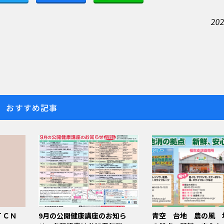
202
おすすめ記事
 ＴＣＮ
9月の公開健康講座のお知ら
青空 台地 農の風 