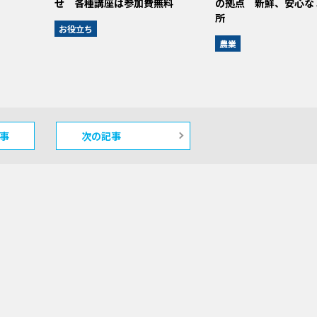
せ 各種講座は参加費無料
の拠点 新鮮、安心な
所
お役立ち
農業
事
次の記事