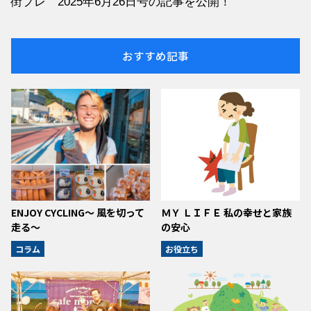
街プレ 2025年6月26日号の記事を公開！
おすすめ記事
ENJOY CYCLING～ 風を切って
ＭＹ ＬＩＦＥ 私の幸せと家族
走る～
の安心
コラム
お役立ち