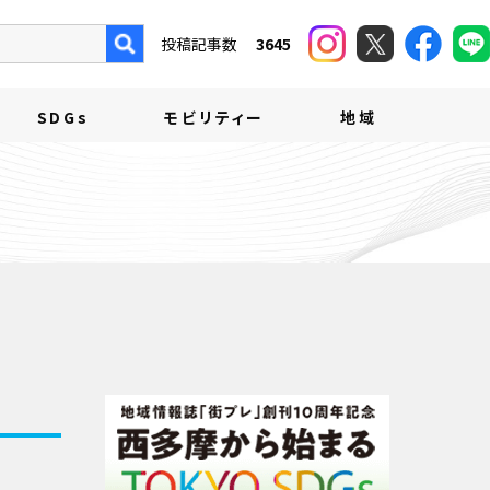
投稿記事数
3645
SDGs
モビリティー
地域