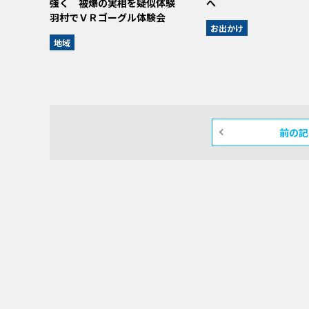
強く 被爆の実相を疑似体験
へ
羽村でＶＲゴーグル体験会
お出かけ
地域
前の記