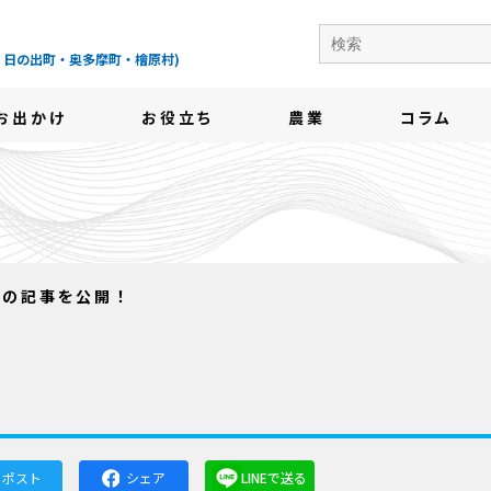
の地域情報サイト-
・日の出町・奥多摩町・檜原村)
お出かけ
お役立ち
農業
コラム
日号の記事を公開！
！
ポスト
シェア
LINEで送る