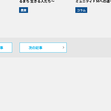
るまち 生きる人たち～
ミュニティＦＭへの道
農業
コラム
事
次の記事