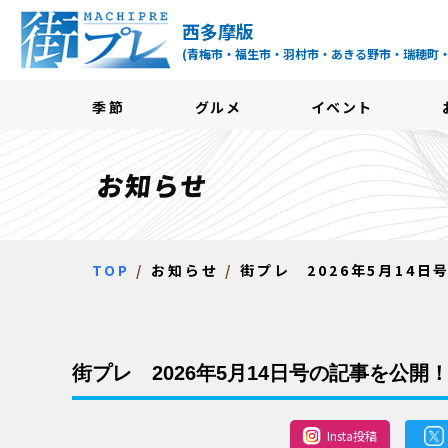
街プレ -東京・西多摩
西多摩版
(青梅市・福生市・羽村市・あきる野市・瑞穂町
季節
グルメ
イベント
お知らせ
TOP
お知らせ
街プレ 2026年5月14
街プレ 2026年5月14日号の記事を公開
Insta投稿