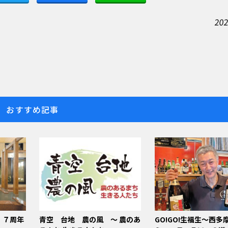
202
おすすめ記事
」７周年
青空 台地 農の風 ～ 農のあ
GO!GO!生福生～西多