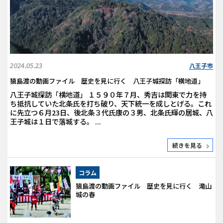
2024.05.23
八王子市
猿島渡の動画ファイル 歴史を見に行く 八王子城探訪「横地道」
八王子城探訪「横地道」 １５９０年７月、秀吉は関東で力を持
ち抵抗していた北条氏を打ち破り、天下統一を成しとげる。これ
に先立つ６月23日、後北条３代氏康の３男、北条氏輝の居城、八
王子城は１日で落城する。 ...
続きを見る
コラム
猿島渡の動画ファイル 歴史を見に行く 滝山
城の春