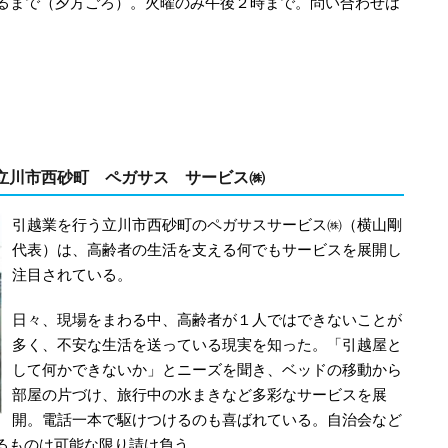
なるまで（夕方ごろ）。火曜のみ午後２時まで。問い合わせは
立川市西砂町 ペガサス サービス㈱
引越業を行う立川市西砂町のペガサスサービス㈱（横山剛
代表）は、高齢者の生活を支える何でもサービスを展開し
注目されている。
日々、現場をまわる中、高齢者が１人ではできないことが
多く、不安な生活を送っている現実を知った。「引越屋と
して何かできないか」とニーズを聞き、ベッドの移動から
部屋の片づけ、旅行中の水まきなど多彩なサービスを展
開。電話一本で駆けつけるのも喜ばれている。自治会など
るものは可能な限り請け負う。