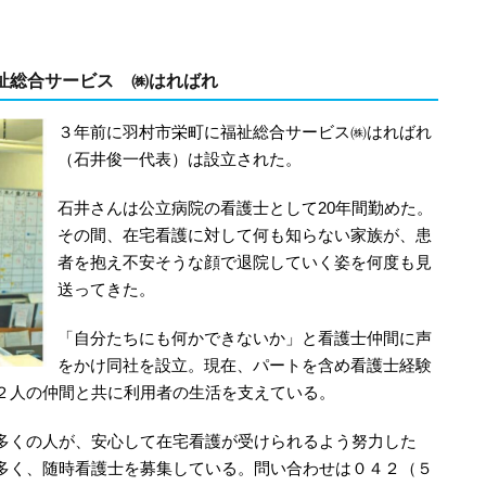
祉総合サービス ㈱はればれ
３年前に羽村市栄町に福祉総合サービス㈱はればれ
（石井俊一代表）は設立された。
石井さんは公立病院の看護士として20年間勤めた。
その間、在宅看護に対して何も知らない家族が、患
者を抱え不安そうな顔で退院していく姿を何度も見
送ってきた。
「自分たちにも何かできないか」と看護士仲間に声
をかけ同社を設立。現在、パートを含め看護士経験
２人の仲間と共に利用者の生活を支えている。
多くの人が、安心して在宅看護が受けられるよう努力した
多く、随時看護士を募集している。問い合わせは０４２（５