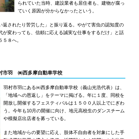
られていた当時、建設業者も居住者も、建物が腐っ
ていく原因が分からなかったという。
い返されたり苦労した」と振り返る。やがて害虫の認知度の
代が変わっても、信頼に応える誠実な仕事をするだけ」と話
５５８へ。
村市羽 ㈱西多摩自動車学校
羽村市羽にある㈱西多摩自動車学校（義山光浩代表）は、
「地域への恩返し」をテーマに掲げる。年に１度、同校を
開放し開催するフェスティバルは１５００人以上でにぎわ
う。今年も10月の開催に向け、地元高校生のダンスチーム
や模擬店出店者を募っている。
また地域からの要望に応え、肢体不自由者を対象にした手