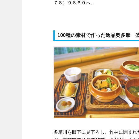
７８）９８６０へ。
100種の素材で作った逸品奥多摩 
多摩川を眼下に見下ろし、竹林に囲まれ