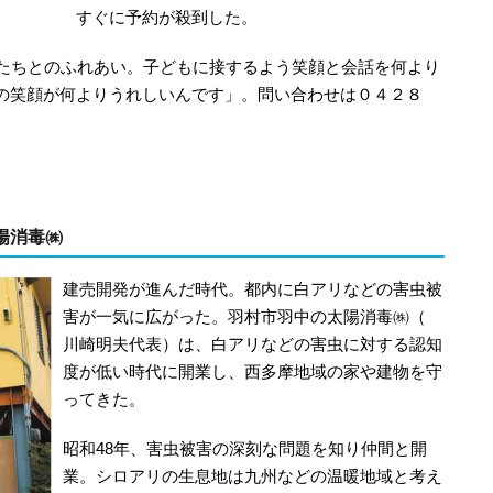
すぐに予約が殺到した。
トたちとのふれあい。子どもに接するよう笑顔と会話を何より
の笑顔が何よりうれしいんです」。問い合わせは０４２８
陽消毒㈱
建売開発が進んだ時代。都内に白アリなどの害虫被
害が一気に広がった。羽村市羽中の太陽消毒㈱（
川崎明夫代表）は、白アリなどの害虫に対する認知
度が低い時代に開業し、西多摩地域の家や建物を守
ってきた。
昭和48年、害虫被害の深刻な問題を知り仲間と開
業。シロアリの生息地は九州などの温暖地域と考え