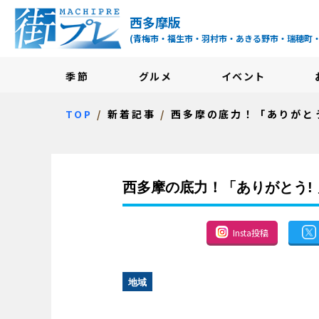
街プレ -東京・西多摩
西多摩版
(青梅市・福生市・羽村市・あきる野市・瑞穂町
季節
グルメ
イベント
TOP
新着記事
西多摩の底力！「ありがと
西多摩の底力！「ありがとう!
Insta投稿
地域