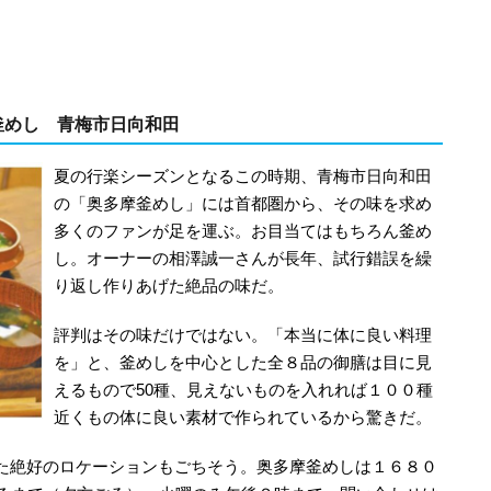
釜めし 青梅市日向和田
夏の行楽シーズンとなるこの時期、青梅市日向和田
の「奥多摩釜めし」には首都圏から、その味を求め
多くのファンが足を運ぶ。お目当てはもちろん釜め
し。オーナーの相澤誠一さんが長年、試行錯誤を繰
り返し作りあげた絶品の味だ。
評判はその味だけではない。「本当に体に良い料理
を」と、釜めしを中心とした全８品の御膳は目に見
えるもので50種、見えないものを入れれば１００種
近くもの体に良い素材で作られているから驚きだ。
た絶好のロケーションもごちそう。奥多摩釜めしは１６８０