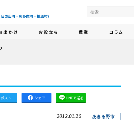
の地域情報サイト-
・日の出町・奥多摩町・檜原村)
お出かけ
お役立ち
農業
コラム
つ
ポスト
シェア
LINEで送る
2012.01.26
あきる野市