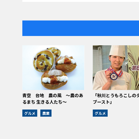
青空 台地 農の風 ～農のあ
「秋川とうもろこしの
るまち 生きる人たち～
ブースト」
グルメ
農業
グルメ