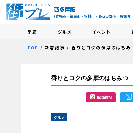
街プレ -東京・西多摩
西多摩版
(青梅市・福生市・羽村市・あきる野市・瑞穂町
季節
グルメ
イベント
TOP
新着記事
香りとコクの多摩のはちみ
香りとコクの多摩のはちみつ
Insta投稿
グルメ