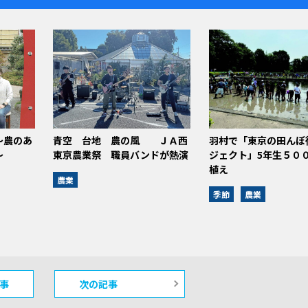
～農のあ
青空 台地 農の風 ＪＡ西
羽村で「東京の田んぼ
～
東京農業祭 職員バンドが熱演
ジェクト」5年生５０
植え
農業
季節
農業
事
次の記事