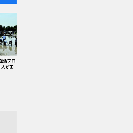
復活プロ
０人が田