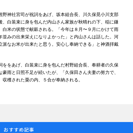
。
熊野神社宮司が祝詞をあげ、坂本組合長、川久保晃小川支部
後、白装束に身を包んだ内山さん家族が秋晴れの下、稲に鎌
、白米の状態で献穀される。「今年は８月〜９月にかけて雨
年並みの出来栄えになりよかった」と内山さんは話した。河
立派なお米が出来たと思う。安心し奉納できる」と神酒拝戴
詞ををあげ、白装束に身を包んだ村野組合長、奉耕者の久保
な豪雨と日照不足が続いたが、「久保田さん夫妻の努力で、
。収穫された粟の内、５合が奉納される。
おすすめ記事