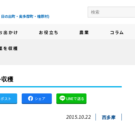
の地域情報サイト-
・日の出町・奥多摩町・檜原村)
お出かけ
お役立ち
農業
コラム
粟を収穫
を収穫
ポスト
シェア
LINEで送る
2015.10.22
西多摩