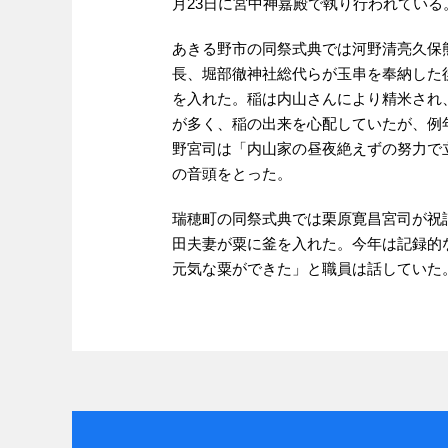
月23日に宮中神嘉殿で執り行われている
あきる野市の同祭式典では河野清亮久保
長、堀部徹神社総代らが玉串を奉納した
を入れた。稲は内山さんにより精米され
が多く、稲の出来を心配していたが、例
野宮司は「内山家の昼夜絶えずの努力で
の音頭をとった。
瑞穂町の同祭式典では栗原寛昌宮司が祝
田夫妻が粟に釜を入れた。今年は記録的
元気な粟ができた」と職員は話していた