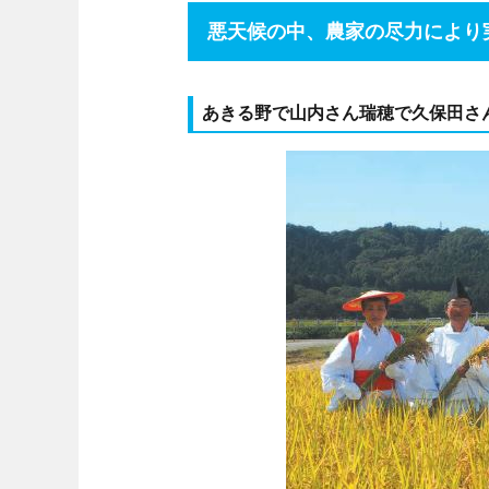
悪天候の中、農家の尽力により
あきる野で山内さん瑞穂で久保田さ