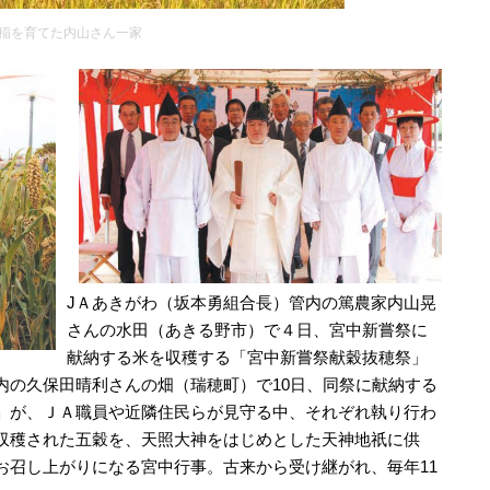
稲を育てた内山さん一家
JＡあきがわ（坂本勇組合長）管内の篤農家内山晃
さんの水田（あきる野市）で４日、宮中新嘗祭に
献納する米を収穫する「宮中新嘗祭献穀抜穂祭」
内の久保田晴利さんの畑（瑞穂町）で10日、同祭に献納する
」が、ＪＡ職員や近隣住民らが見守る中、それぞれ執り行わ
収穫された五穀を、天照大神をはじめとした天神地祇に供
お召し上がりになる宮中行事。古来から受け継がれ、毎年11