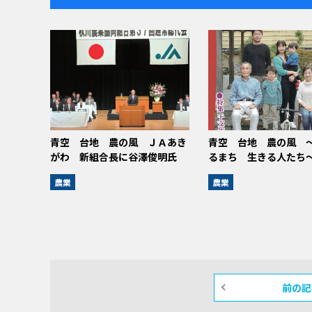
青空 台地 農の風 ＪＡあき
青空 台地 農の風 
がわ 新組合長に谷澤俊明氏
るまち 生きる人たち
農業
農業
前の記