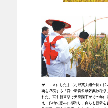
が、ＪＡにしたま（村野英夫組合長）館
粟を収穫する「宮中新嘗祭献穀粟抜穂祭
れた。宮中新嘗祭は天皇陛下がその年に
え、作物の恵みに感謝し、自らも新穀を