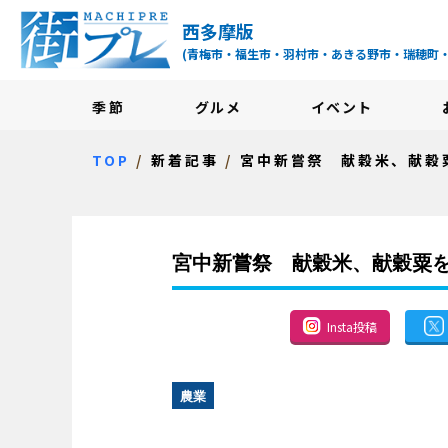
街プレ -東京・西多摩
西多摩版
(青梅市・福生市・羽村市・あきる野市・瑞穂町
季節
グルメ
イベント
TOP
新着記事
宮中新嘗祭 献穀米、献穀
宮中新嘗祭 献穀米、献穀粟
Insta投稿
農業