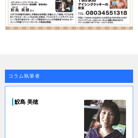
コラム執筆者
鮫島 美穂