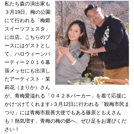
私たち森の演出家も
３月19日、梅の公園
にて行われる「梅郷
スイーツフェスタ」
に出店。こちらのブ
ースにはゲストとし
て、ハロウィーンパ
ーティー２０１６幕
張メッセにも出演し
たアーティスト・茉
莉花（まりか）さん
が、青梅愛溢れる「０４２８パーカー」を着て応援に
かけつけてくれます♪３月12日に行われる「観梅市民ま
つり」には青梅市親善大使でもある篠原ともえさん
も！熱気増す、青梅の梅の郷へ、ぜひ足をお運びくだ
さい！