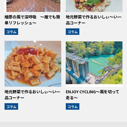
檜原の風で深呼吸 ～誰でも簡
地元野菜で作るおいしぃ～い一
単リフレッシュ～
品コーナー
コラム
コラム
地元野菜で作るおいしぃ～い一
ENJOY CYCLING～風を切って
品コーナー
走る～
コラム
コラム