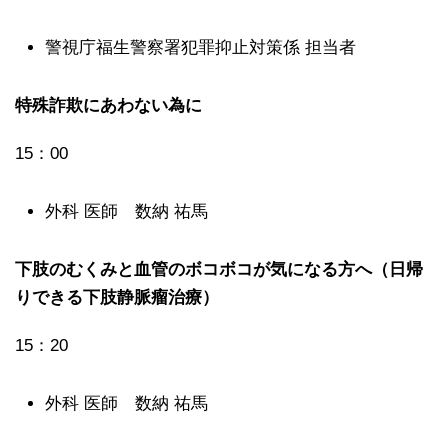
警視庁福生警察署犯罪抑止対策係 担当者
特殊詐欺にあわない為に
15：00
外科 医師 数納 祐馬
下肢のむくみと血管のボコボコが気になる方へ（日帰
りできる下肢静脈瘤治療）
15：20
外科 医師 数納 祐馬