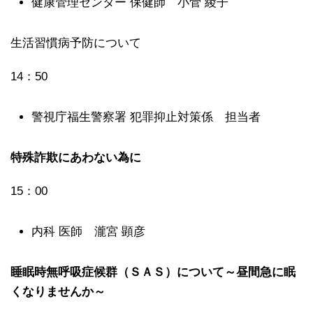
健康管理センター 保健師 小菅 綾子
生活習慣病予防について
14：50
警視庁福生警察署 犯罪抑止対策係 担当者
特殊詐欺にあわない為に
15：00
内科 医師 瀧宮 顕彦
睡眠時無呼吸症候群（ＳＡＳ）について～昼間急に眠
くなりませんか～