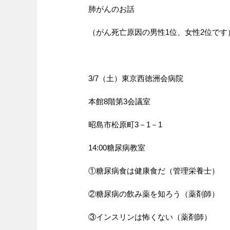
肺がんのお話
（がん死亡原因の男性1位、女性2位です
3/7（土）東京西徳洲会病院
本館8階第3会議室
昭島市松原町3－1－1
14:00糖尿病教室
①糖尿病食は健康食だ（管理栄養士）
②糖尿病の飲み薬を知ろう（薬剤師）
③インスリンは怖くない（薬剤師）