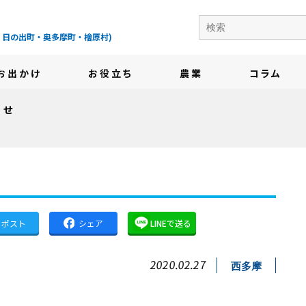
の地域情報サイト-
・日の出町・奥多摩町・檜原村)
お出かけ
お役立ち
農業
コラム
らせ
ポスト
シェア
LINEで送る
2020.02.27
西多摩