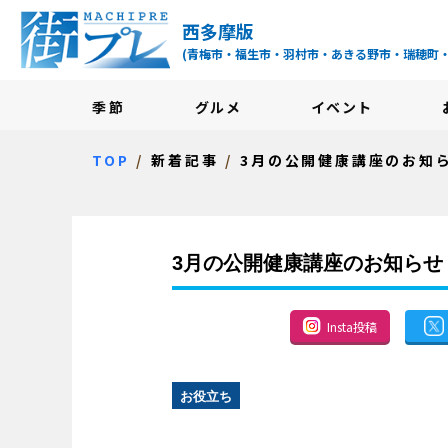
街プレ -東京・西多摩
西多摩版
(青梅市・福生市・羽村市・あきる野市・瑞穂町
季節
グルメ
イベント
TOP
新着記事
3月の公開健康講座のお知
3月の公開健康講座のお知らせ
Insta投稿
お役立ち