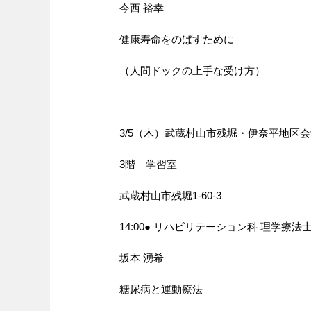
今西 裕幸
健康寿命をのばすために
（人間ドックの上手な受け方）
3/5（木）武蔵村山市残堀・伊奈平地区
3階 学習室
武蔵村山市残堀1-60-3
14:00● リハビリテーション科 理学療法
坂本 湧希
糖尿病と運動療法