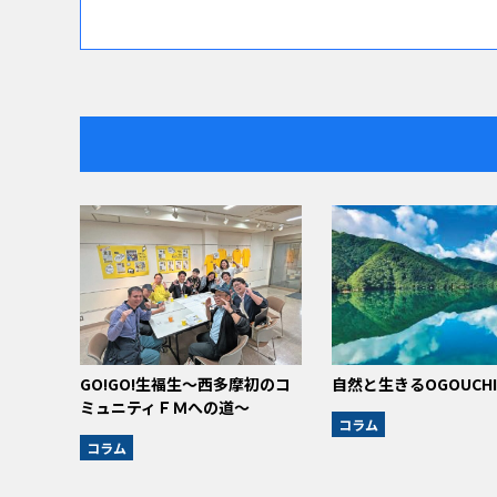
GO!GO!生福生～西多摩初のコ
自然と生きるOGOUCHI 
ミュニティＦＭへの道～
コラム
コラム