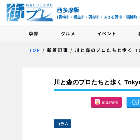
街プレ -東京・西多摩
西多摩版
(青梅市・福生市・羽村市・あきる野市・瑞穂町
季節
グルメ
イベント
TOP
新着記事
川と森のプロたちと歩く Tok
川と森のプロたちと歩く Tokyo 
Insta投稿
コラム