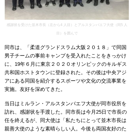
感謝状を受けた並木市長（左から4 人目）とアルスタンバエフ大使（同5 人
目）を囲んで
同市は、「柔道グランドスラム大阪２０１８」で同国
男子チームの事前キャンプを受入れたことをきっかけ
に、19年６月に東京２０２０オリンピックのキルギス
共和国ホストタウンに登録された。その後は中央アジ
アにある同国を紹介するスポーツや文化の交流事業を
実施。友好を深めてきた。
当日はミルラン・アルスタンバエフ大使が同市役所を
訪れ、感謝状を手渡した。同市長は今月25日で市長の
任を終えるが、同大使は「私たちにとって並木市長は
親善大使のような素晴らしい人。今後も両国友好のた