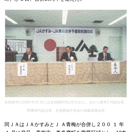
合併前年の2000 年10 月には合併調印式が行われた。左から新井2 代組合長、
野﨑初代組合長、全国農協中央会の加藤源蔵会長
同ＪＡはＪＡかすみとＪ Ａ青梅が合併し２００ １ 年