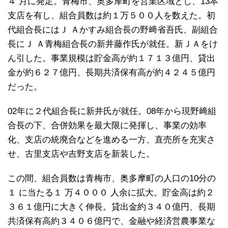
４ 月に発足。青梅市、奥多摩町を営業区域とし、13本
支店を有し、組合員数は約１万５００人を数えた。初
代組合長にはＪ Ａかすみ組合長の野﨑省吾氏、副組合
長にＪ Ａ青梅組合長の新井藤作氏が就任。新ＪＡをけ
ん引した。事業規模は貯金高が約１７１３億円、貸出
金が約６２７億円、長期共済保有高が約４２４５億円
だった。
02年に２代組合長に新井氏が就任。08年から現野﨑組
合長の下、合併効果を最大限に発揮し、事業の効率
化、支店の統廃合などを進める一方、直売所を充実さ
せ、古里支店や吉野支店を新装した。
この間、組合員数は青梅市、奥多摩町の人口の10分の
１ に当たる１ 万４０００ 人余に拡大。貯金高は約２
３６１億円に大きく伸長。貸出金約３４０億円、長期
共済保有高約３４０６億円で、金融や経済営農事業な