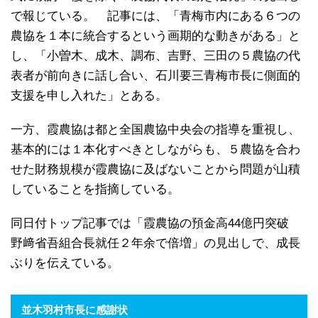
で報じている。 記事には、「青梅市内にある６つの
農協を１本に統合するという画期的な動きがある」と
し、「小曽木、成木、調布、吉野、三田の５農協の代
表者が前向きに話し合い、石川要三青梅市長に側面的
支援を申し入れた」とある。
一方、霞農協は都と全国農協中央会の指導を重視し、
基本的には１本化すべきとしながらも、５農協を合わ
せた財務規模が霞農協に及ばないことから問題が山積
していることを指摘している。
同日付トップ記事では「霞農協の預金高44億円突破
野﨑省吾組合長就任２年余で倍増」の見出しで、成長
ぶりを伝えている。
並木羽村市長に感謝状