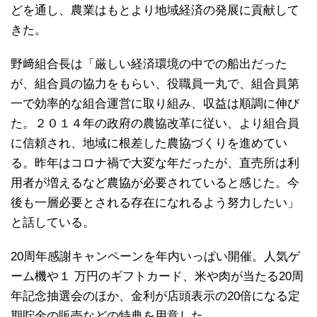
どを通し、農業はもとより地域経済の発展に貢献して
きた。
野﨑組合長は「厳しい経済環境の中での船出だった
が、組合員の協力をもらい、役職員一丸で、組合員第
一で効率的な組合運営に取り組み、収益は順調に伸び
た。２０１４年の政府の農協改革に従い、より組合員
に信頼され、地域に根差した農協づくりを進めてい
る。昨年はコロナ禍で大変な年だったが、直売所は利
用者が増えるなど農協が必要されていると感じた。今
後も一層必要とされる存在になれるよう努力したい」
と話している。
20周年感謝キャンペーンを年内いっぱい開催。人気ゲ
ーム機や１ 万円のギフトカード、米や肉が当たる20周
年記念抽選会のほか、金利が店頭表示の20倍になる定
期貯金の販売などの特典を用意した。