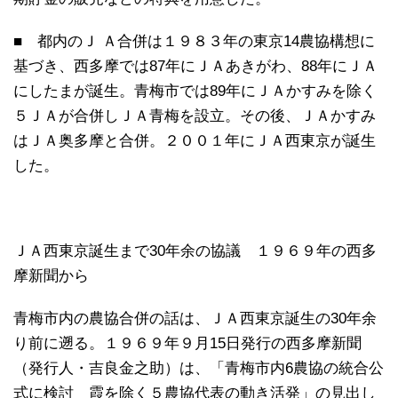
■ 都内のＪ Ａ合併は１９８３年の東京14農協構想に
基づき、西多摩では87年にＪＡあきがわ、88年にＪＡ
にしたまが誕生。青梅市では89年にＪＡかすみを除く
５ＪＡが合併しＪＡ青梅を設立。その後、ＪＡかすみ
はＪＡ奥多摩と合併。２００１年にＪＡ西東京が誕生
した。
ＪＡ西東京誕生まで30年余の協議 １９６９年の西多
摩新聞から
青梅市内の農協合併の話は、ＪＡ西東京誕生の30年余
り前に遡る。１９６９年９月15日発行の西多摩新聞
（発行人・吉良金之助）は、「青梅市内6農協の統合公
式に検討 霞を除く５農協代表の動き活発」の見出し