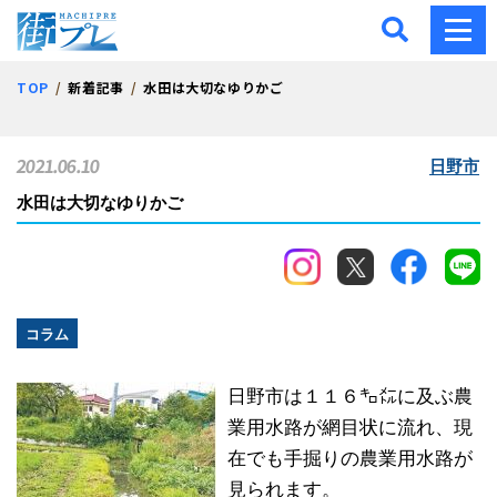
街プレ -東京・西多摩の地
TOP
新着記事
水田は大切なゆりかご
2021.06.10
日野市
水田は大切なゆりかご
コラム
日野市は１１６㌔㍍に及ぶ農
業用水路が網目状に流れ、現
在でも手掘りの農業用水路が
見られます。