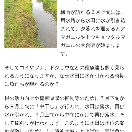
梅雨が訪れる６月上旬には、
用水路から水田に水が引き込
まれて、夕暮れを迎えるとア
マガエルやトウキョウダルマ
ガエルの大合唱が始まりま
す。
そしてコイやフナ、ドジョウなどの稚魚達も多く見ら
れるようになりますが、なぜ水田に水が引かれる時期
に魚たちが現れるのか？
根の活力向上や窒素吸収の抑制等のために７月下旬か
ら８月上旬に「中干し」が行われ、水田は落水。再び
水が引かれ、９月上旬から中旬にかけて再び落水。そ
して稲刈りが行われます。このように水田は水位の変
動が激しいために「一時的水域」と呼ばれ、実は魚の