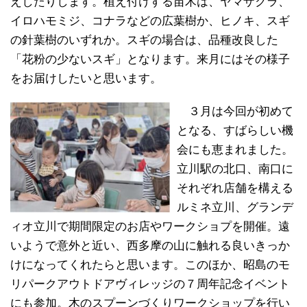
えしたりします。植え付けする苗木は、ヤマザクラ、
イロハモミジ、コナラなどの広葉樹か、ヒノキ、スギ
の針葉樹のいずれか。スギの場合は、品種改良した
「花粉の少ないスギ」となります。来月にはその様子
をお届けしたいと思います。
３月は今回が初めて
となる、すばらしい機
会にも恵まれました。
立川駅の北口、南口に
それぞれ店舗を構える
ルミネ立川、グランデ
ィオ立川で期間限定のお店やワークショプを開催。遠
いようで意外と近い、西多摩の山に触れる良いきっか
けになってくれたらと思います。このほか、昭島のモ
リパークアウトドアヴィレッジの７周年記念イベント
にも参加。木のスプーンづくりワークショップを行い