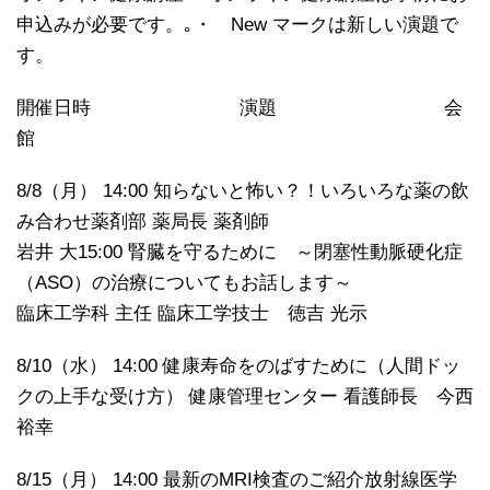
申込みが必要です。｡・ New マークは新しい演題で
す。
開催日時 演題 会
館
8/8（月） 14:00 知らないと怖い？！いろいろな薬の飲
み合わせ薬剤部 薬局長 薬剤師
岩井 大15:00 腎臓を守るために ～閉塞性動脈硬化症
（ASO）の治療についてもお話します～
臨床工学科 主任 臨床工学技士 徳吉 光示
8/10（水） 14:00 健康寿命をのばすために（人間ドッ
クの上手な受け方） 健康管理センター 看護師長 今西
裕幸
8/15（月） 14:00 最新のMRI検査のご紹介放射線医学