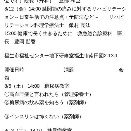
位です）院長（外科） 渡部 和巨
8/12（金）14:00 膝関節の痛みに対するリハビリテーシ
ョン～日常生活での注意点・予防法など～ リハビ
リテーション科理学療法士 飯村 亮汰
15:00 健康で長く生きるために 救急総合診療科 医
長 豊岡 朋香
福生市福祉センター地下研修室福生市南田園2-13-1
開催日時 演題 会
館
8/6（土） 14:00 糖尿病教室
①高血圧症と言われたら（管理栄養士）
②糖尿病の飲み薬を知ろう（薬剤師）
③インスリンは怖くない（薬剤師）
8/13（土） 14:00 糖尿病教室