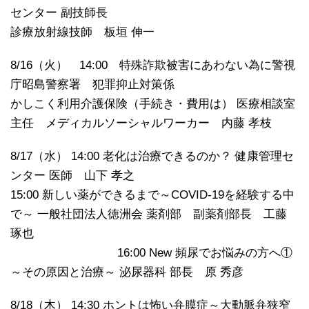
センター 副技師長
診療放射線技師 板垣 伸一
8/16（火） 14:00 特殊詐欺被害にあわない為に警視
庁昭島警察署 犯罪抑止対策係
かしこく利用介護保険（手続き・費用は） 医療相談室
主任 メディカルソーシャルワーカー 内藤 孝枝
8/17（水） 14:00 老化は治療できるのか？ 健康管理セ
ンター 医師 山下 孝之
15:00 新しい薬ができるまで～COVID-19を経験する中
で～ 一般社団法人徳洲会 薬剤部 副薬剤部長 工藤
琢也
16:00 New 頻尿でお悩みの方へ①
～その原因と治療～ 泌尿器科 部長 原 秀彦
8/18（木） 14:30 ホントは怖い弁膜症～大動脈弁狭窄