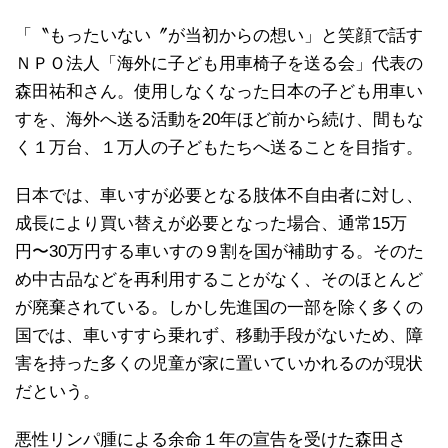
「〝もったいない〞が当初からの想い」と笑顔で話す
ＮＰＯ法人「海外に子ども用車椅子を送る会」代表の
森田祐和さん。使用しなくなった日本の子ども用車い
すを、海外へ送る活動を20年ほど前から続け、間もな
く１万台、１万人の子どもたちへ送ることを目指す。
日本では、車いすが必要となる肢体不自由者に対し、
成長により買い替えが必要となった場合、通常15万
円〜30万円する車いすの９割を国が補助する。そのた
め中古品などを再利用することがなく、そのほとんど
が廃棄されている。しかし先進国の一部を除く多くの
国では、車いすすら乗れず、移動手段がないため、障
害を持った多くの児童が家に置いていかれるのが現状
だという。
悪性リンパ腫による余命１年の宣告を受けた森田さ