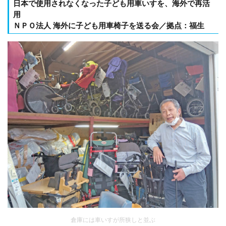
日本で使用されなくなった子ども用車いすを、海外で再活
用
ＮＰＯ法人 海外に子ども用車椅子を送る会／拠点：福生
倉庫には車いすが所狭しと並ぶ