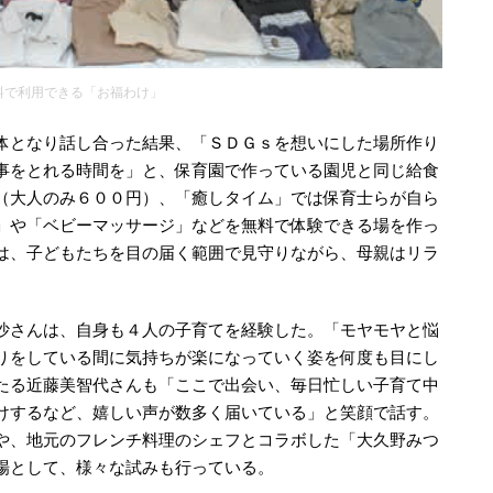
料で利用できる「お福わけ」
体となり話し合った結果、「ＳＤＧｓを想いにした場所作り
事をとれる時間を」と、保育園で作っている園児と同じ給食
（大人のみ６００円）、「癒しタイム」では保育士らが自ら
」や「ベビーマッサージ」などを無料で体験できる場を作っ
は、子どもたちを目の届く範囲で見守りながら、母親はリラ
沙さんは、自身も４人の子育てを経験した。「モヤモヤと悩
りをしている間に気持ちが楽になっていく姿を何度も目にし
たる近藤美智代さんも「ここで出会い、毎日忙しい子育て中
けするなど、嬉しい声が数多く届いている」と笑顔で話す。
や、地元のフレンチ料理のシェフとコラボした「大久野みつ
場として、様々な試みも行っている。