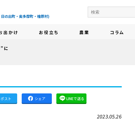
の地域情報サイト-
・日の出町・奥多摩町・檜原村)
お出かけ
お役立ち
農業
コラム
べ”に
ポスト
シェア
LINEで送る
2023.05.26