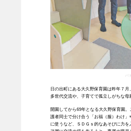
バ
日の出町にある大久野保育園は昨年７月
多世代交流や、子育てで孤立しがちな母
開園してから69年となる大久野保育園
護者同士で分け合う「お福（服）わけ」
に使うなど、ＳＤＧｓ的なあそびに力を