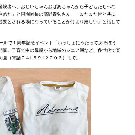
経験者へ、おじいちゃんおばあちゃんから子どもたちへな
込めた」と同園園長の高野泰弘さん。「まだまだ皆と共に
必要とされる場になっていることが何より嬉しい」と話して
園ホールで１周年記念イベント「いっしょにうたってあそぼう
開催。子育て中の母親から地域のシニア層など、多世代で楽
園（電話０４２̶５９７̶２００６）まで。