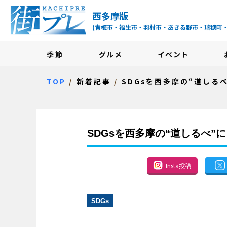
街プレ -東京・西多摩
西多摩版
(青梅市・福生市・羽村市・あきる野市・瑞穂町
季節
グルメ
イベント
TOP
新着記事
SDGsを西多摩の“道しる
SDGsを西多摩の“道しるべ”に
Insta投稿
SDGs