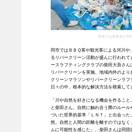
青梅では事業者や市
同市ではＢＢＱ客や観光客による河川や
るリバークリーン活動が盛んに行われて
ースラフティングクラブの柴田大吾さん
リバークリーンを実施。地域内外のより
クリーンマラソンやリバークリーンラフ
日々の中、根本的な解決方法を模索して
「川や自然を好きになる機会を作ること
と柴田さん。自然に触れ合う際のルール
づいた世界的基準「ＬＮＴ」と出会った
然。自然と人間の距離を離すのではなく
ムに可能性を感じた」。柴田さんは同団