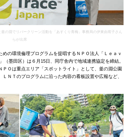
と釜の淵でリバークリーン活動を「あすくり青梅」事務局の伊東由宥子さん
らが出席
ための環境倫理プログラムを提唱するＮＰＯ法人「Ｌｅａｖ
」（墨田区）は６月15日、同庁舎内で地域連携協定を締結。
ＮＰＯは重点エリア「スポットライト」として、釜の淵公園
、ＬＮＴのプログラムに沿った内容の看板設置や広報など、