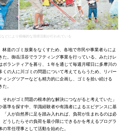
民などにより積極的な清掃活動が行われている
、林道のゴミ放棄をなくすため、各地で市民や事業者らによ
きた。御岳渓谷でラフティング事業を行っている、みたけレ
はボランティアを募り、１年を通じて毎週月曜日に多摩川の
多くの人に川ゴミの問題について考えてもらうため、リバー
ティングツアーなども精力的に企画し、ゴミを拾い続ける
きた。
。それがゴミ問題の根本的な解決につながると考えていた」
や基準を探す中、学識経験者や有識者によるエビデンスに基
。「人が自然界に足を踏み入れれば、負荷が生まれるのは必
、どうしたらその負荷を最小限にできるかを考えるプログラ
体の常任理事として活動を始めた。