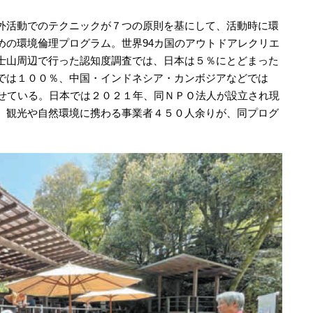
外活動でのテクニックが７つの原則を基にして、活動時に環
めの環境倫理プログラム。世界94カ国のアウトドアレクリエ
士山周辺で行った認知度調査では、日本は５％にとどまった
では１００％、中国・インドネシア・カンボジアなどでは
見せている。日本では２０２１年、同ＮＰＯ法人が設立され現
。観光や自然環境に携わる事業者４５０人余りが、同プログ