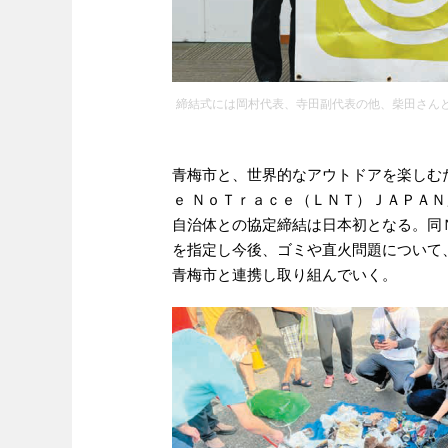
締結式には岡村代表、寺田副代表の他、柴田さん
青梅市と、世界的なアウトドアを楽しむ
ｅ ＮｏＴｒａｃｅ（ＬＮＴ）ＪＡＰＡＮ
自治体との協定締結は日本初となる。同
を指定し今後、ゴミや直火問題について
青梅市と連携し取り組んでいく。