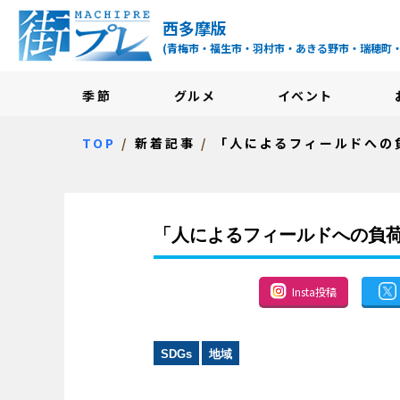
街プレ -東京・西多摩
西多摩版
(青梅市・福生市・羽村市・あきる野市・瑞穂町
季節
グルメ
イベント
TOP
新着記事
「人によるフィールドへの
「人によるフィールドへの負
Insta投稿
SDGs
地域