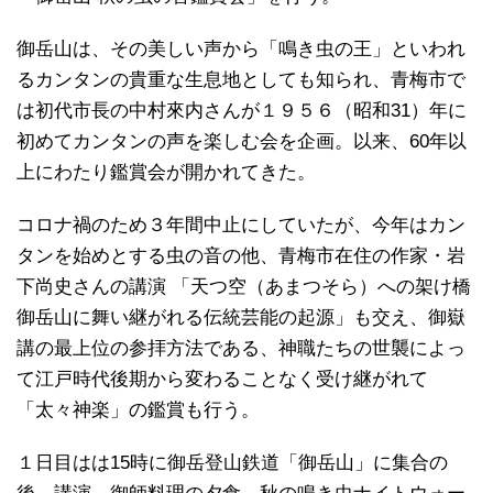
御岳山は、その美しい声から「鳴き虫の王」といわれ
るカンタンの貴重な生息地としても知られ、青梅市で
は初代市長の中村來内さんが１９５６（昭和31）年に
初めてカンタンの声を楽しむ会を企画。以来、60年以
上にわたり鑑賞会が開かれてきた。
コロナ禍のため３年間中止にしていたが、今年はカン
タンを始めとする虫の音の他、青梅市在住の作家・岩
下尚史さんの講演 「天つ空（あまつそら）への架け橋
御岳山に舞い継がれる伝統芸能の起源」も交え、御嶽
講の最上位の参拝方法である、神職たちの世襲によっ
て江戸時代後期から変わることなく受け継がれて
「太々神楽」の鑑賞も行う。
１日目はは15時に御岳登山鉄道「御岳山」に集合の