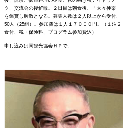
後、講演、御師料理の夕食、秋の鳴き虫ナイトウォー
ク、交流会の後解散。２日目は朝食後、「太々神楽」
を鑑賞し解散となる。募集人数は２人以上から受付、
50人（25組）。参加費は１人１７０００円。（１泊２
食付、税・保険料、プログラム参加費込）
申し込みは同観光協会ＨＰで。