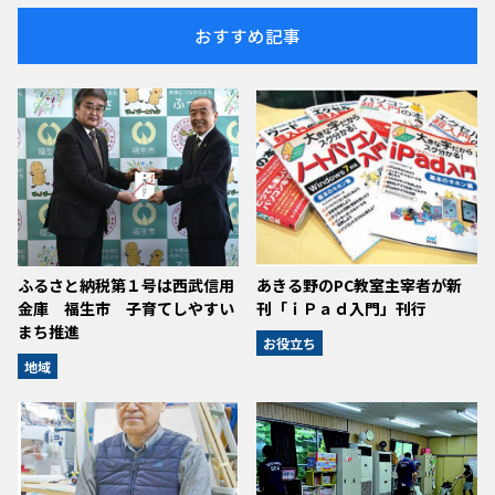
おすすめ記事
ふるさと納税第１号は西武信用
あきる野のPC教室主宰者が新
金庫 福生市 子育てしやすい
刊「ｉＰａｄ入門」刊行
まち推進
お役立ち
地域