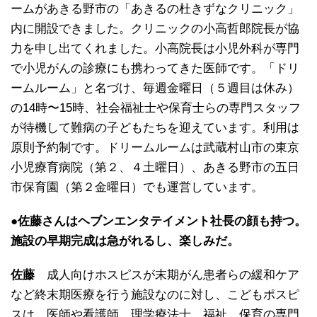
ームがあきる野市の「あきるの杜きずなクリニック」
内に開設できました。クリニックの小高哲郎院長が協
力を申し出てくれました。小高院長は小児外科が専門
で小児がんの診療にも携わってきた医師です。「ドリ
ームルーム」と名づけ、毎週金曜日（５週目は休み）
の14時〜15時、社会福祉士や保育士らの専門スタッフ
が待機して難病の子どもたちを迎えています。利用は
原則予約制です。ドリームルームは武蔵村山市の東京
小児療育病院（第２、４土曜日）、あきる野市の五日
市保育園（第２金曜日）でも運営しています。
●佐藤さんはヘブンエンタテイメント社長の顔も持つ。
施設の早期完成は急がれるし、楽しみだ。
佐藤
成人向けホスピスが末期がん患者らの緩和ケア
など終末期医療を行う施設なのに対し、こどもポスピ
スは、医師や看護師、理学療法士、福祉、保育の専門