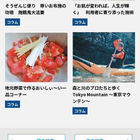
そうぜんじ便り 尊いお布施の
「お肌が変われば、人生が輝
功徳 施餓鬼大法要
く」 利用者に寄り添った施術
コラム
コラム
地元野菜で作るおいしぃ～い一
森と川のプロたちと歩く
品コーナー
Tokyo Mountain ～東京マウ
ンテン～
コラム
コラム