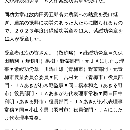
人が緑綬功労章、５人が紫綬功労章を受けた。
同功労章は故内田秀五郎翁の農業への熱意を受け継
ぎ、農業の振興に功労のあった人たちに贈られるもの
で、２０２３年度は緑綬功労章を11人、紫綬功労章を
12人が受章した。
受章者は次の皆さん。（敬称略）▼緑綬功労章＝久保
田晴利（ 瑞穂町）果樹・野菜部門・元ＪＡにしたま理
事▼紫綬功労章＝川鍋正雄（青梅市）野菜部門・元青
梅市農業委員会委員▼同＝吉村太一（青梅市）役員部
門・ＪＡあきがわ常勤監事▼同＝橋本和之（あきる野
市）役員部門・ＪＡあきがわ代表理事常務▼同＝田中
利明（あきる野市）役員部門・ＪＡあきがわ代表理事
常務▼同＝小山幸男（羽村市）役員部門・ＪＡにした
ま代表理事常務。