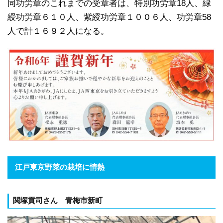
同功労章のこれまでの受章者は、特別功労章18人、緑
綬功労章６１０人、紫綬功労章１００６人、功労章58
人で計１６９２人になる。
江戸東京野菜の栽培に情熱
関塚貢司さん 青梅市新町