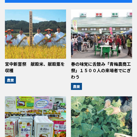
宮中新嘗祭 献穀米、献穀粟を
春の味覚に舌鼓み「青梅農商工
収穫
祭」１５００人の来場者でにぎ
わう
農業
農業