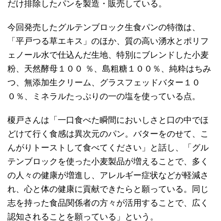
だけ排除したパンを製造・販売している。
今回発売したグルテンブロック生食パンの特徴は、
「平戸つる草エキス」のほか、質の高い湧水とポリフ
ェノール水で仕込んだ生地、特別にブレンドした小麦
粉、天然酵母１００ ％、島粗糖１００％、純粋はちみ
つ、無添加生クリーム、グラスフェッドバター１０
０％、ミネラルたっぷりの一の塩を使っている点。
榎戸さんは「一口食べた瞬間においしさと口の中でほ
どけて行く食感は異次元のパン。バターをのせて、こ
んがりトーストして食べてください」と話し、「グル
テンブロックを使った小麦製品が増えることで、多く
の人々の健康が増進し、アレルギー症状などが軽減さ
れ、心と体の健康に貢献できたらと願っている。同じ
志を持った食品関係者の方々が活用することで、広く
認知されることを願っている」という。