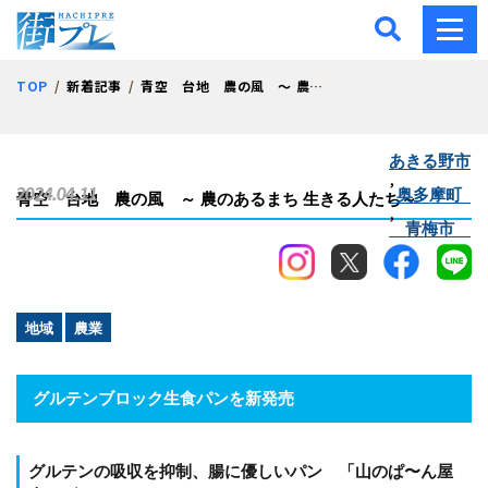
街プレ -東京・西多摩の地
TOP
新着記事
青空 台地 農の風 ～ 農のあるまち 生きる人たち～
あきる野市
,
2024.04.11
奥多摩町
青空 台地 農の風 ～ 農のあるまち 生きる人たち～
,
青梅市
地域
農業
グルテンブロック生食パンを新発売
グルテンの吸収を抑制、腸に優しいパン 「山のぱ〜ん屋