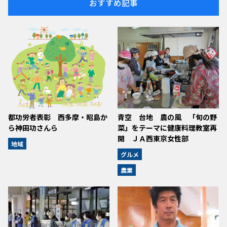
おすすめ記事
都功労者表彰 西多摩・昭島か
青空 台地 農の風 「旬の野
ら神田功さんら
菜」をテーマに健康料理教室再
開 ＪＡ西東京女性部
地域
グルメ
農業