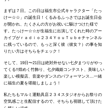
まずは７日。この日は福生市公式キャラクター「たっ
けー☆☆」の誕生日！くるみるふっさではお誕生日会
が開かれ、たくさんの方がお祝いに駆けつけた様で
す。たっけー☆☆が生福生に出演してくれた時のアー
カイブがｒａｄｉｏ２３４ＹｏｕＴｕｂｅチャンネル
に残っているので、もっと深く彼（彼女？）の事を知
りたい方はそちらをチェック！
そして、19日〜21日は絶対外せない七夕まつりがやっ
てくる!!煌めく竹飾り、七夕織姫コンテスト、美味しい
楽しい模擬店、音楽やダンスのパフォーマンス…一緒
に福生の夏を堪能しましょう！
私たちもマルミ運動具店２３４スタジオからお祭りの
空気感ごと生配信するので、そちらも視聴して頂けた