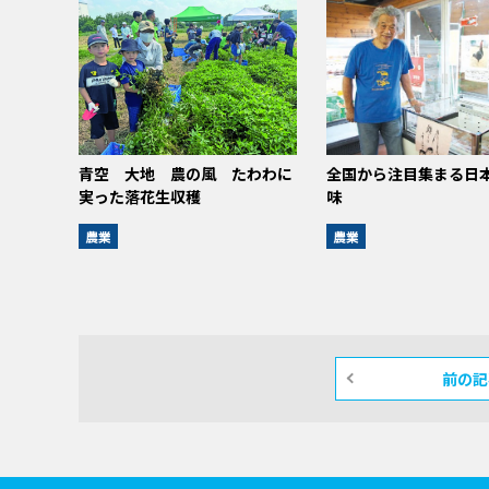
青空 大地 農の風 たわわに
全国から注目集まる日
実った落花生収穫
味
農業
農業
前の記