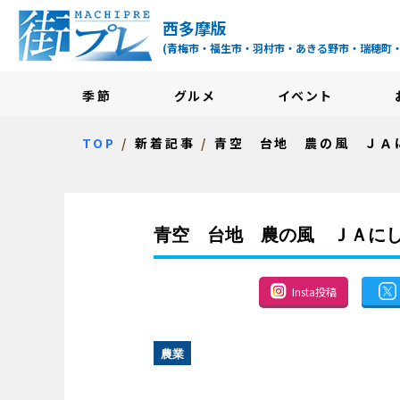
街プレ -東京・西多摩
西多摩版
(青梅市・福生市・羽村市・あきる野市・瑞穂町
季節
グルメ
イベント
TOP
新着記事
青空 台地 農の風 ＪＡ
青空 台地 農の風 ＪＡに
Insta投稿
農業