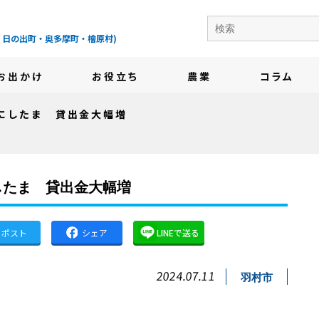
の地域情報サイト-
・日の出町・奥多摩町・檜原村)
お出かけ
お役立ち
農業
コラム
にしたま 貸出金大幅増
したま 貸出金大幅増
ポスト
シェア
LINEで送る
2024.07.11
羽村市