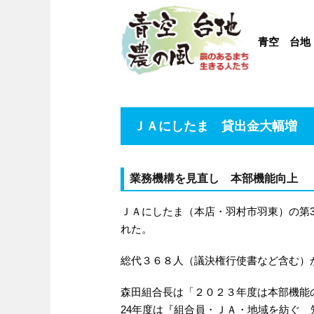
青空 台地
ＪＡにしたま 貸出金大幅増
業務機構を見直し 本部機能向上
ＪＡにしたま（本店・羽村市羽東）の第3
れた。
総代３６８人（議決権行使書など含む）
森田組合長は「２０２３年度は本部機能
24年度は『組合員・ＪＡ・地域を紡ぐ