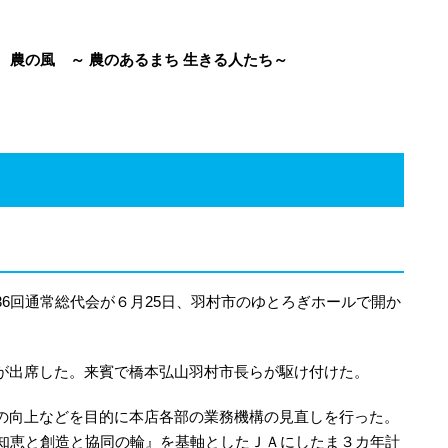
 農の風 ～ 農のあるまち 生きる人たち～
6回通常総代会が６月25日、羽村市のゆとろぎホールで開か
が出席した。来賓で橋本弘山羽村市長らが駆け付けた。
の向上などを目的に本店各部の業務機構の見直しを行った。
 知恵と創造と協同の輪』を基軸としたＪＡにしたま３カ年計