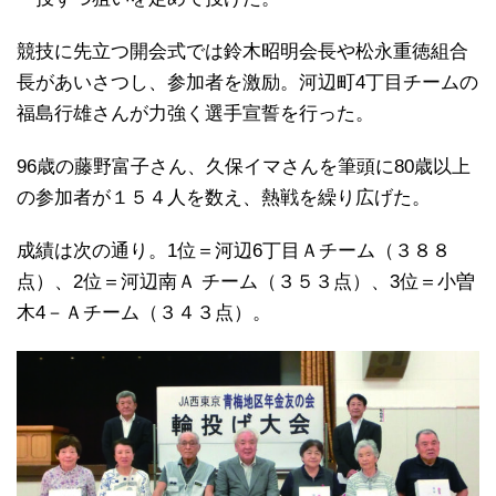
競技に先立つ開会式では鈴木昭明会長や松永重徳組合
長があいさつし、参加者を激励。河辺町4丁目チームの
福島行雄さんが力強く選手宣誓を行った。
96歳の藤野富子さん、久保イマさんを筆頭に80歳以上
の参加者が１５４人を数え、熱戦を繰り広げた。
成績は次の通り。1位＝河辺6丁目Ａチーム（３８８
点）、2位＝河辺南Ａ チーム（３５３点）、3位＝小曽
木4－Ａチーム（３４３点）。