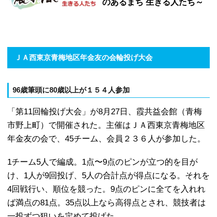
のあるまち 生きる人たち～
ＪＡ西東京青梅地区年金友の会輪投げ大会
96歳筆頭に80歳以上が１５４人参加
「第11回輪投げ大会」が8月27日、霞共益会館（青梅
市野上町）で開催された。主催はＪＡ西東京青梅地区
年金友の会で、45チーム、会員２３６人が参加した。
1チーム5人で編成。1点〜9点のピンが立つ的を目が
け、1人が9回投げ、5人の合計点が得点になる。それを
4回戦行い、順位を競った。9点のピンに全てを入れれ
ば満点の81点。35点以上なら高得点とされ、競技者は
一投ずつ狙いを定めて投げた。