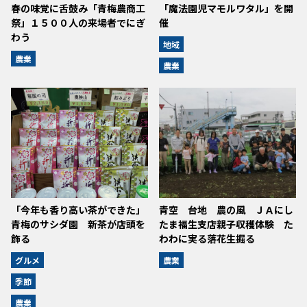
春の味覚に舌鼓み「青梅農商工
「魔法園児マモルワタル」を開
祭」１５００人の来場者でにぎ
催
わう
地域
農業
農業
「今年も香り高い茶ができた」
青空 台地 農の風 ＪＡにし
青梅のサシダ園 新茶が店頭を
たま福生支店親子収穫体験 た
飾る
わわに実る落花生掘る
グルメ
農業
季節
農業