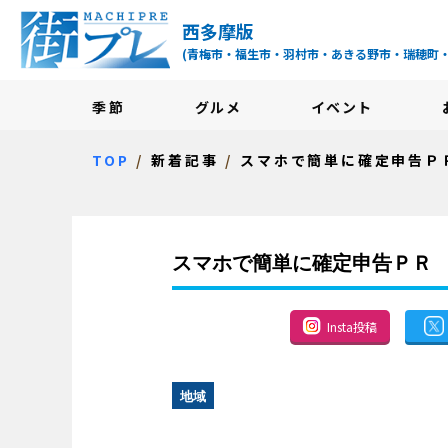
街プレ -東京・西多摩
西多摩版
(青梅市・福生市・羽村市・あきる野市・瑞穂町
季節
グルメ
イベント
TOP
新着記事
スマホで簡単に確定申告Ｐ
スマホで簡単に確定申告ＰＲ
Insta投稿
地域