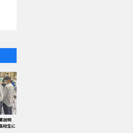
業説明
高校生に