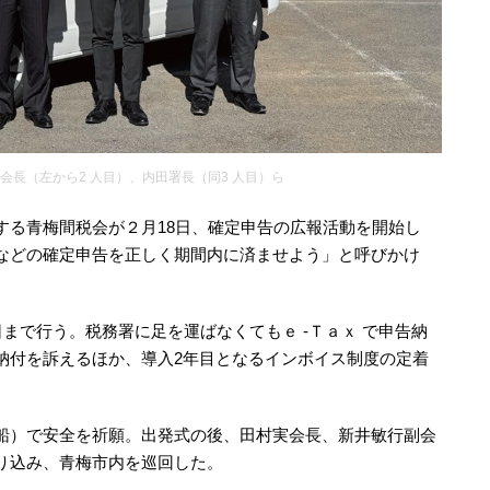
会長（左から2 人目）、内田署長（同3 人目）ら
する青梅間税会が２月18日、確定申告の広報活動を開始し
などの確定申告を正しく期間内に済ませよう」と呼びかけ
日まで行う。税務署に足を運ばなくてもｅ ‐Ｔａｘ で申告納
納付を訴えるほか、導入2年目となるインボイス制度の定着
。
船）で安全を祈願。出発式の後、田村実会長、新井敏行副会
り込み、青梅市内を巡回した。