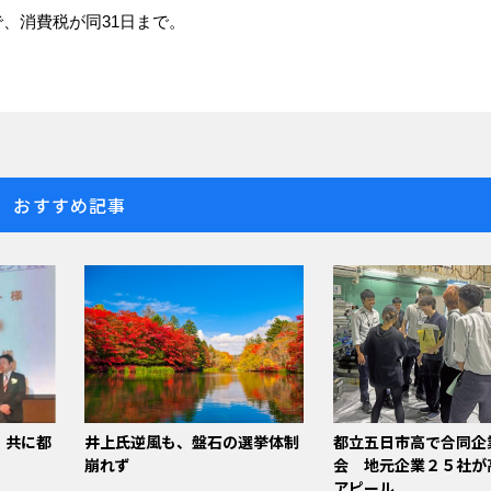
で、消費税が同31日まで。
おすすめ記事
、共に都
井上氏逆風も、盤石の選挙体制
都立五日市高で合同企
崩れず
会 地元企業２５社が
アピール