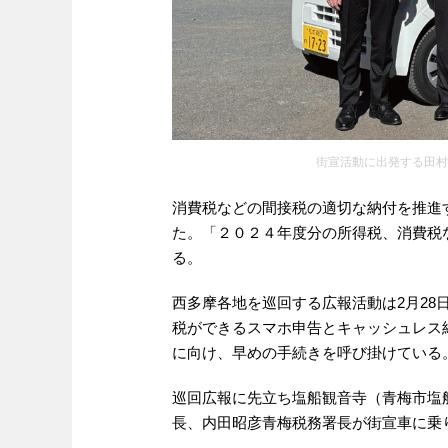
街宣活動に出発する田村
消費税などの間接税の適切な納付を推進
た。「２０２４年度分の所得税、消費税
る。
西多摩各地を巡回する広報活動は2月28
税ができるスマホ申告とキャッシュレス
に向け、早めの手続きを呼び掛けている
巡回広報に先立ち塩船観音寺（青梅市塩
長、内田昭彦青梅税務署長が街宣車に乗