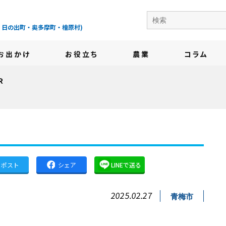
の地域情報サイト-
・日の出町・奥多摩町・檜原村)
お出かけ
お役立ち
農業
コラム
Ｒ
ポスト
シェア
LINEで送る
2025.02.27
青梅市