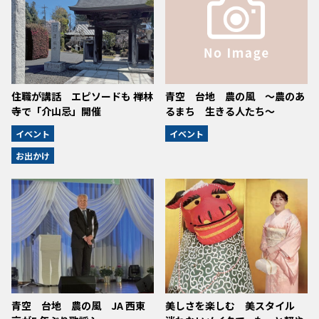
住職が講話 エピソードも 禅林
青空 台地 農の風 ～農のあ
寺で「介山忌」開催
るまち 生きる人たち～
イベント
イベント
お出かけ
青空 台地 農の風 JA 西東
美しさを楽しむ 美スタイル