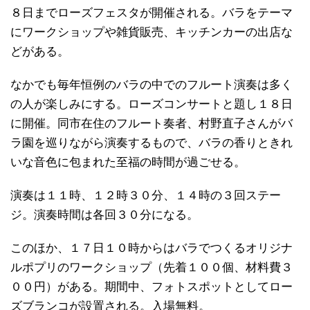
８日までローズフェスタが開催される。バラをテーマ
にワークショップや雑貨販売、キッチンカーの出店な
どがある。
なかでも毎年恒例のバラの中でのフルート演奏は多く
の人が楽しみにする。ローズコンサートと題し１８日
に開催。同市在住のフルート奏者、村野直子さんがバ
ラ園を巡りながら演奏するもので、バラの香りときれ
いな音色に包まれた至福の時間が過ごせる。
演奏は１１時、１２時３０分、１４時の３回ステー
ジ。演奏時間は各回３０分になる。
このほか、１７日１０時からはバラでつくるオリジナ
ルポプリのワークショップ（先着１００個、材料費３
００円）がある。期間中、フォトスポットとしてロー
ズブランコが設置される。入場無料。