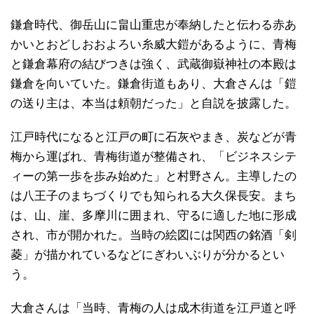
鎌倉時代、御岳山に畠山重忠が奉納したと伝わる赤あ
かいとおどしおおよろい糸威大鎧があるように、青梅
と鎌倉幕府の結びつきは強く、武蔵御嶽神社の本殿は
鎌倉を向いていた。鎌倉街道もあり、大倉さんは「鎧
の送り主は、本当は頼朝だった」と自説を披露した。
江戸時代になると江戸の町に石灰やまき、炭などが青
梅から運ばれ、青梅街道が整備され、「ビジネスシテ
ィーの第一歩を歩み始めた」と村野さん。主導したの
は八王子のまちづくりでも知られる大久保長安。まち
は、山、崖、多摩川に囲まれ、守るに適した地に形成
され、市が開かれた。当時の絵図には関西の銘酒「剣
菱」が描かれているなどにぎわいぶりが分かるとい
う。
大倉さんは「当時、青梅の人は成木街道を江戸道と呼