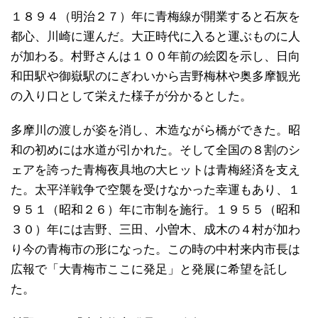
１８９４（明治２７）年に青梅線が開業すると石灰を
都心、川崎に運んだ。大正時代に入ると運ぶものに人
が加わる。村野さんは１００年前の絵図を示し、日向
和田駅や御嶽駅のにぎわいから吉野梅林や奥多摩観光
の入り口として栄えた様子が分かるとした。
多摩川の渡しが姿を消し、木造ながら橋ができた。昭
和の初めには水道が引かれた。そして全国の８割のシ
ェアを誇った青梅夜具地の大ヒットは青梅経済を支え
た。太平洋戦争で空襲を受けなかった幸運もあり、１
９５１（昭和２６）年に市制を施行。１９５５（昭和
３０）年には吉野、三田、小曽木、成木の４村が加わ
り今の青梅市の形になった。この時の中村来内市長は
広報で「大青梅市ここに発足」と発展に希望を託し
た。