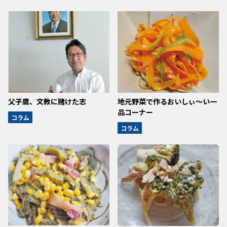
父子鷹、文教に賭けた志
地元野菜で作るおいしぃ～い一
品コーナー
コラム
コラム