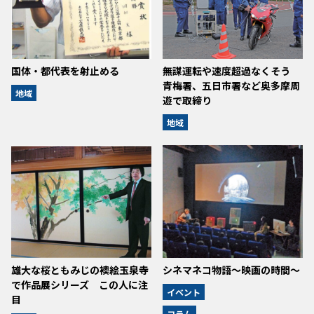
国体・都代表を射止める
無謀運転や速度超過なくそう
青梅署、五日市署など奥多摩周
地域
遊で取締り
地域
雄大な桜ともみじの襖絵玉泉寺
シネマネコ物語～映画の時間～
で作品展シリーズ この人に注
イベント
目
コラム