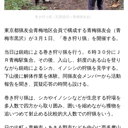
巻き狩り猟（写真提供＝青梅猟友会）
東京都猟友会青梅地区会員で構成する青梅猟友会（青
梅市黒沢）が３月１日、「巻き狩り猟」を開催する。
当日は銃砲による巻き狩り猟を行う。６時３０分にＪ
Ｒ青梅駅集合。その後、入山し、斜度のある山を登り
ながら銃砲によるシカ、イノシシの狩猟を見学する。
下山後に解体作業を体験。同猟友会メンバーから活動
報告を聞き、質疑応答の時間も設ける。
巻き狩り猟は、シカやイノシシなどが生息する狩場を
多人数で四方から取り囲み、囲いを縮めながら獲物を
追いつめて射止める比較的大人数での狩猟をいう。
日の出町・青梅市・あきる野市などを中心に西多摩山