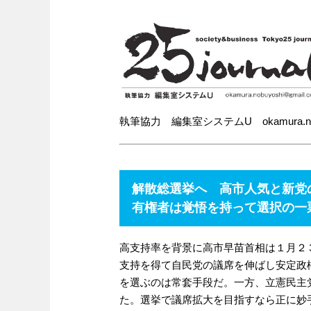
執筆協力 編集室システムU okamura.nobuy
解散総選挙へ 高市人気と新党
有権者は覚悟を持って選択の一
高支持率を背景に高市早苗首相は１月２
支持を得て自民党の議席を伸ばし安定政
を選ぶのは常套手段だ。一方、立憲民主
た。選挙で議席拡大を目指すなら正に妙