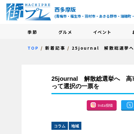
街プレ -東京・西多摩
西多摩版
(青梅市・福生市・羽村市・あきる野市・瑞穂町
季節
グルメ
イベント
TOP
新着記事
25journal 解散総選挙
25journal 解散総選挙
って選択の一票を
Insta投稿
コラム
地域