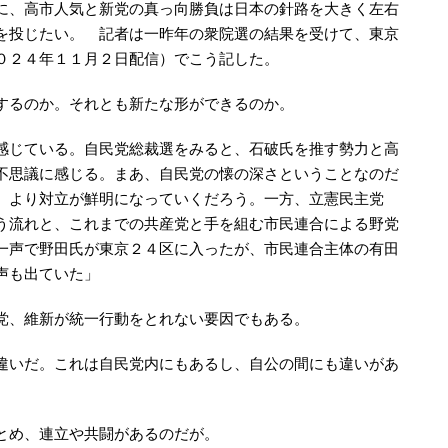
に、高市人気と新党の真っ向勝負は日本の針路を大きく左右
を投じたい。 記者は一昨年の衆院選の結果を受けて、東京
０２４年１１月２日配信）でこう記した。
するのか。それとも新たな形ができるのか。
感じている。自民党総裁選をみると、石破氏を推す勢力と高
不思議に感じる。まあ、自民党の懐の深さということなのだ
、より対立が鮮明になっていくだろう。一方、立憲民主党
う流れと、これまでの共産党と手を組む市民連合による野党
一声で野田氏が東京２４区に入ったが、市民連合主体の有田
声も出ていた」
党、維新が統一行動をとれない要因でもある。
違いだ。これは自民党内にもあるし、自公の間にも違いがあ
とめ、連立や共闘があるのだが。