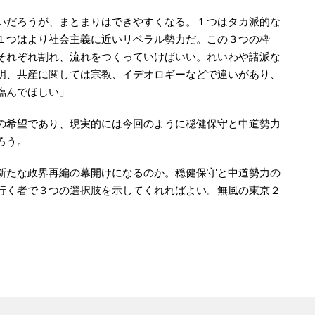
いだろうが、まとまりはできやすくなる。１つはタカ派的な
１つはより社会主義に近いリベラル勢力だ。この３つの枠
それぞれ割れ、流れをつくっていけばいい。れいわや諸派な
明、共産に関しては宗教、イデオロギーなどで違いがあり、
臨んでほしい」
の希望であり、現実的には今回のように穏健保守と中道勢力
ろう。
新たな政界再編の幕開けになるのか。穏健保守と中道勢力の
行く者で３つの選択肢を示してくれればよい。無風の東京２