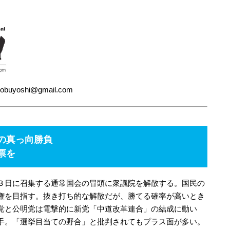
oshi@gmail.com
の真っ向勝負
票を
３日に召集する通常国会の冒頭に衆議院を解散する。国民の
権を目指す。抜き打ち的な解散だが、勝てる確率が高いとき
党と公明党は電撃的に新党「中道改革連合」の結成に動い
手。「選挙目当ての野合」と批判されてもプラス面が多い。