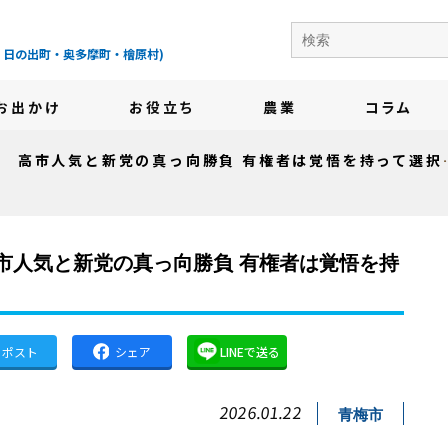
の地域情報サイト-
・日の出町・奥多摩町・檜原村)
お出かけ
お役立ち
農業
コラム
へ 高市人気と新党の真っ向勝負 有権者は覚悟を持って選択の一票を
へ 高市人気と新党の真っ向勝負 有権者は覚悟を持
ポスト
シェア
LINEで送る
2026.01.22
青梅市