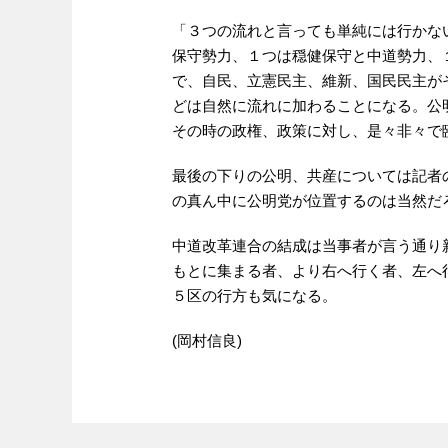
「３つの流れと言っても単純には行かな
保守勢力、１つは穏健保守と中道勢力、
で、自民、立憲民主、維新、国民民主が
どは自然に流れに加わることになる。公
その時の政権、政策に対し、是々非々で
最後の下りの公明、共産については記者
の真ん中に公明党が位置するのは当然だ
中道改革連合の結成は当事者が言う通り
もとに集まる者、より右へ行く者、左へ
５区の行方も気になる。
(岡村信良)