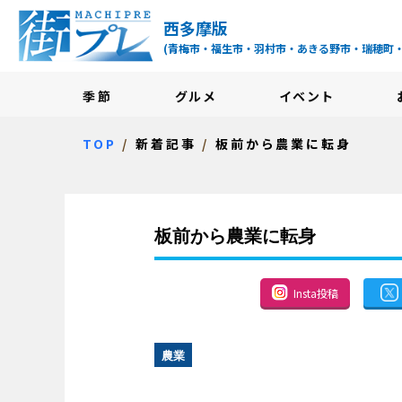
街プレ -東京・西多摩
西多摩版
(青梅市・福生市・羽村市・あきる野市・瑞穂町
季節
グルメ
イベント
TOP
新着記事
板前から農業に転身
板前から農業に転身
Insta投稿
農業