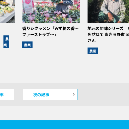
香りシクラメン「みず穂の香〜
地元の旬味シリーズ 
ファーストラブ〜」
を訪ねて あきる野市 岡
農
さん
業
農業
農業
事
次の記事