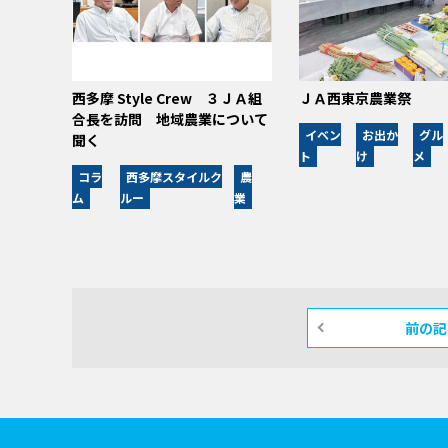
西多摩 Style Crew ３ＪＡ組
ＪＡ西東京農業祭
合長を訪問 地域農業について
イベン
お出か
グル
聞く
ト
け
メ
コラ
西多摩スタイルク
農
ム
ルー
業
前の記