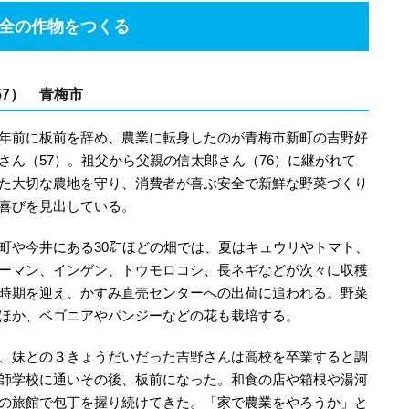
全の
作物をつくる
57）
青梅市
年前に板前を辞め、農業に転身したのが青梅市新町の吉野好
さん（57）。祖父から父親の信太郎さん（76）に継がれて
た大切な農地を守り、消費者が喜ぶ安全で新鮮な野菜づくり
喜びを見出している。
町や今井にある30㌃ほどの畑では、夏はキュウリやトマト、
ーマン、インゲン、トウモロコシ、長ネギなどが次々に収穫
時期を迎え、かすみ直売センターへの出荷に追われる。野菜
ほか、ベゴニアやパンジーなどの花も栽培する。
、妹との３きょうだいだった吉野さんは高校を卒業すると調
師学校に通いその後、板前になった。和食の店や箱根や湯河
の旅館で包丁を握り続けてきた。「家で農業をやろうか」と