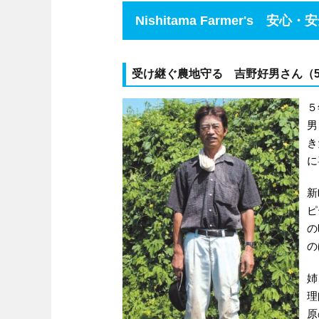
Nishitama Farmer's
安心・安
受け継ぐ農地守る 吉野好男さん
（
５
男
き
に
新
ピ
の
の
姉
理
原