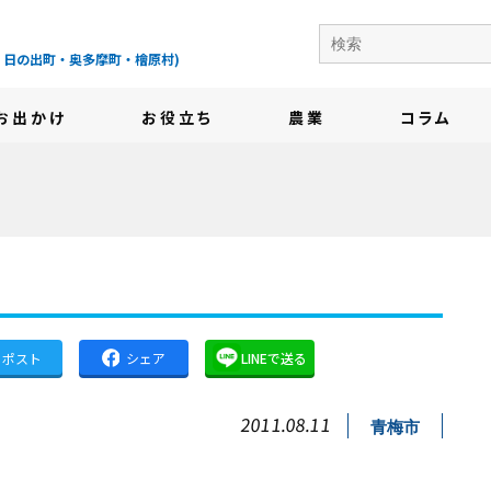
の地域情報サイト-
・日の出町・奥多摩町・檜原村)
お出かけ
お役立ち
農業
コラム
ポスト
シェア
LINEで送る
2011.08.11
青梅市