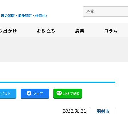
の地域情報サイト-
・日の出町・奥多摩町・檜原村)
お出かけ
お役立ち
農業
コラム
ポスト
シェア
LINEで送る
2011.08.11
羽村市