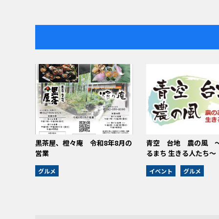
黒茶屋、橙々庵 令和8年8月の
青空 台地 農の風 ～
営業
るまち 生きる人たち～
グルメ
イベント
グルメ