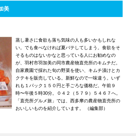
加美
蒸し暑さに食欲も落ち気味の人も多いかもしれな
い。でも食べなければ夏バテしてしまう。食欲をそ
そるものはないかなと思っている人にお勧めなの
が、羽村市羽加美の同市農産物直売所のキムチだ。
自家農園で採れた旬の野菜を使い、キムチ漬けとカ
クテキを販売している。新鮮なので一味違う。いず
れも１パック１５０円と手ごろな価格だ。午前９
時〜午後５時30分。０４２（５７９）５４６７へ。
「直売所グルメ旅」では、西多摩の農産物直売所の
おいしいものを紹介しています。 （編集部）