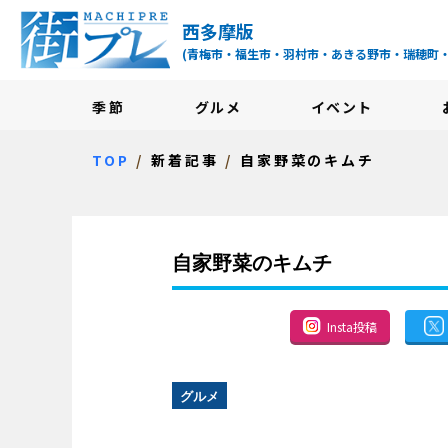
街プレ -東京・西多摩
西多摩版
(青梅市・福生市・羽村市・あきる野市・瑞穂町
季節
グルメ
イベント
TOP
新着記事
自家野菜のキムチ
自家野菜のキムチ
Insta投稿
グルメ