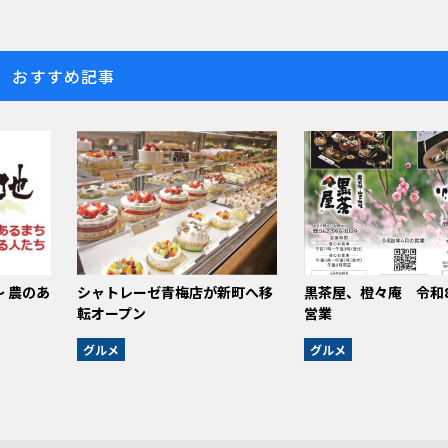
おすすめ記事
 農のあ
シャトレーゼ青梅店が新町へ移
黒茶屋、橙々庵 令和
転オープン
営業
グルメ
グルメ