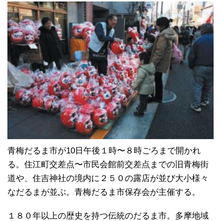
青梅だるま市が10日午後１時〜８時ごろまで開かれ
る。住江町交差点〜市民会館前交差点までの旧青梅街
道や、住吉神社の境内に２５０の露店が並び大小様々
なだるまが並ぶ。青梅だるま市保存会が主催する。
１８０年以上の歴史を持つ伝統のだるま市。多摩地域