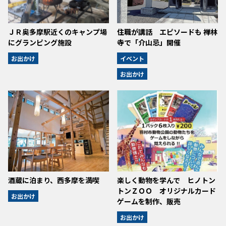
ＪＲ奥多摩駅近くのキャンプ場
住職が講話 エピソードも 禅林
にグランピング施設
寺で「介山忌」開催
お出かけ
イベント
お出かけ
酒蔵に泊まり、西多摩を満喫
楽しく動物を学んで ヒノトン
トンＺＯＯ オリジナルカード
お出かけ
ゲームを制作、販売
お出かけ