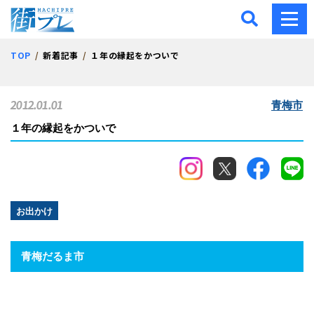
街プレ -東京・西多摩の地
TOP
新着記事
１年の縁起をかついで
2012.01.01
青梅市
１年の縁起をかついで
お出かけ
青梅だるま市