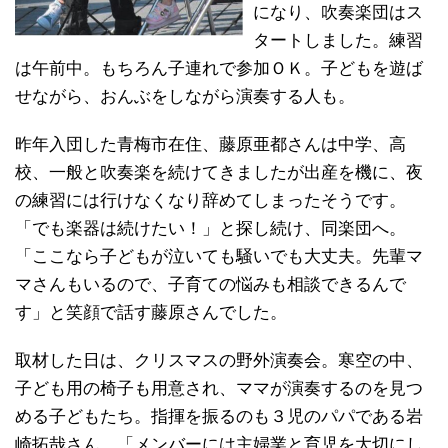
になり、吹奏楽団はス
タートしました。練習
は午前中。もちろん子連れで参加ＯＫ。子どもを遊ば
せながら、おんぶをしながら演奏する人も。
昨年入団した青梅市在住、藤原亜都さんは中学、高
校、一般と吹奏楽を続けてきましたが出産を機に、夜
の練習には行けなくなり辞めてしまったそうです。
「でも楽器は続けたい！」と探し続け、同楽団へ。
「ここなら子どもが泣いても騒いでも大丈夫。先輩マ
マさんもいるので、子育ての悩みも相談できるんで
す」と笑顔で話す藤原さんでした。
取材した日は、クリスマスの野外演奏会。寒空の中、
子ども用の椅子も用意され、ママが演奏するのを見つ
める子どもたち。指揮を振るのも３児のパパである岩
崎拓哉さん。「メンバーには主婦業と育児を大切にし