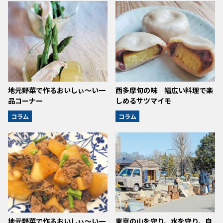
地元野菜で作るおいしぃ～い一
西多摩旬の味 幅広い料理で楽
品コーナー
しめるサツマイモ
コラム
コラム
地元野菜で作るおいしぃ～い一
東京の山を守り、水を守り、自