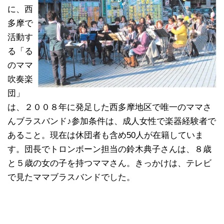
に、西
多摩で
活動す
る「る
のママ
吹奏楽
団」
は、２００８年に発足した西多摩地区で唯一のママさ
んブラスバンド♪参加条件は、成人女性で楽器経験者で
あること。現在は休団者も含め50人が在籍していま
す。団長でトロンボーン担当の鈴木典子さんは、８歳
と５歳の女の子を持つママさん。きっかけは、テレビ
で見たママブラスバンドでした。