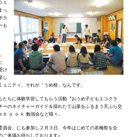
０１
まっ
ボラ
ーも
」
」
た
受け
楽し
ミュニティ。それが「うめ校」なんです。
もたちに体験学習してもらう活動〝おうめ子どもエコクラ
チーのネイチャーガイド＆採れたて山菜をふるまう天ぷら交
 ｏ ｏ ｋ 勉強会など様々。
委員会」にも参加し２月３日、今年はじめての若梅祭を企
のご来場お待ちしております♪