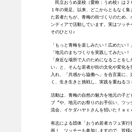
民立おうめ楽校（愛称：うめ校）は２
１年の発足。以来、どこからともなく集
た若者たちが、青梅の街づくりのため、
ンティアで活動しています。実はツッチ
そのひとり♪
「もっと青梅を楽しみたい！広めたい！
「地元のまちづくりを実践してみたい！ 
「身近な場所で人のためになることをし
い」と、そんな若者が街の文化や変化を
入れ、「共感から協働へ」を合言葉に、
く、生き生きと挑戦し、実践を重ねるコ
活動は、青梅の自然の魅力を地元の子ど
ブ〞や、地元のお祭りのお手伝い、ツッ
流会、イケダハヤトさんを招いたｆａｃｅｂ
有志による団体「おうめ若者カフェ実行
画！ ツッチーも参加しますので、皆様