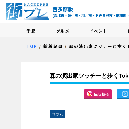
街プレ -東京・西多摩
西多摩版
(青梅市・福生市・羽村市・あきる野市・瑞穂町
季節
グルメ
イベント
TOP
新着記事
森の演出家ツッチーと歩くTok
森の演出家ツッチーと歩くTokyo 
Insta投稿
コラム