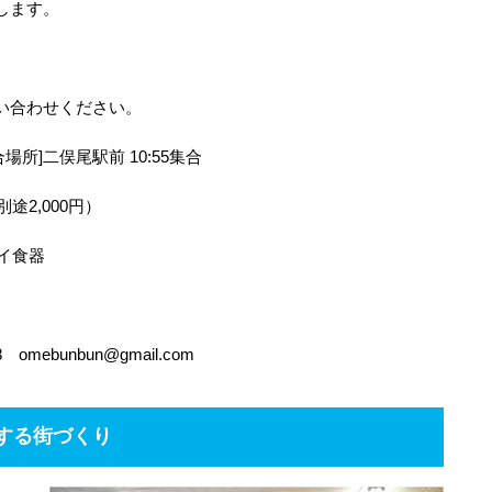
します。
。
い合わせください。
集合場所]二俣尾駅前 10:55集合
途2,000円）
マイ食器
mebunbun@gmail.com
する街づくり