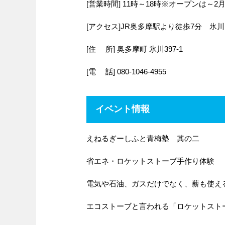
[営業時間] 11時～18時※オープンは～2
[アクセス]JR奥多摩駅より徒歩7分 氷
[住 所] 奥多摩町 氷川397-1
[電 話] 080-1046-4955
イベント情報
えねるぎーしふと青梅塾 其の二
省エネ・ロケットストーブ手作り体験
電気や石油、ガスだけでなく、薪も使え
エコストーブと言われる「ロケットスト