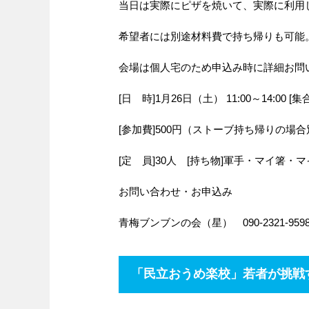
当日は実際にピザを焼いて、実際に利用
希望者には別途材料費で持ち帰りも可能
会場は個人宅のため申込み時に詳細お問
[日 時]1月26日（土） 11:00～14:00 [
[参加費]500円（ストーブ持ち帰りの場合別
[定 員]30人 [持ち物]軍手・マイ箸・
お問い合わせ・お申込み
青梅ブンブンの会（星） 090-2321-9598 o
「民立おうめ楽校」若者が挑戦