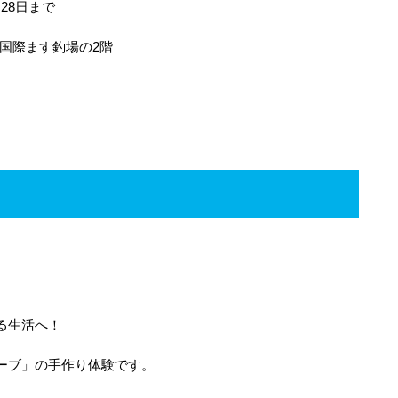
月28日まで
川国際ます釣場の2階
る生活へ！
ーブ」の手作り体験です。