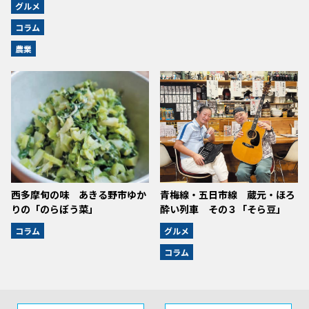
グルメ
コラム
農業
西多摩旬の味 あきる野市ゆか
青梅線・五日市線 蔵元・ほろ
りの「のらぼう菜」
酔い列車 その３「そら豆」
コラム
グルメ
コラム