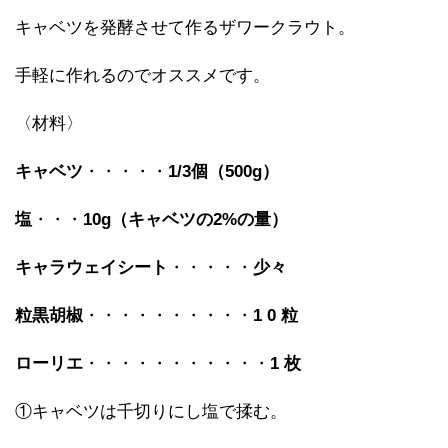
キャベツを発酵させて作るザワークラウト。
手軽に作れるのでオススメです。
〈材料〉
キャベツ
・・・・・
1/3
個（500g）
塩
・・・
10g
（キャベツの2%の量）
キャラウェイシート
・・・・・
少々
粒黒胡椒
・・・・・・・・・・
1 0
粒
ローリエ
・・・・・・・・・・・
1
枚
①キャベツは千切りにし塩で揉む。