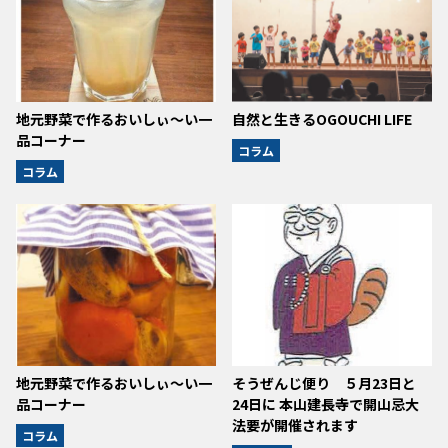
地元野菜で作るおいしぃ～い一
自然と生きるOGOUCHI LIFE
品コーナー
コラム
コラム
地元野菜で作るおいしぃ～い一
そうぜんじ便り ５月23日と
品コーナー
24日に 本山建長寺で開山忌大
法要が開催されます
コラム