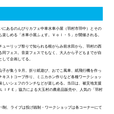
いにあるのんびりカフェ中車水車小屋（羽村市羽中）とその
も楽しめる「水車小屋ふぇす。Ｖｏｌ・５」が開催される。
チューリップ祭りで知られる根がらみ前水田から、羽村の西
る同フェス。音楽フェスでもなく、大人から子どもまでが自
として企画してる。
山子が集う９月。折り紙遊び、おでこ風車、紙飛行機を作っ
ナキストコープ作り、ミニカホン作りなど各種ワークショッ
味しいシェフのランチなどが楽しめる。当日は、被災地支援
農ＬＩＦＥ」協力による大玉村の農産品販売や、人気の「羽村
ンパ制、ライブは投げ銭制・ワークショップは各コーナーにて