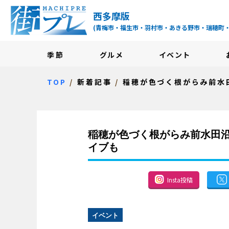
街プレ -東京・西多摩
西多摩版
(青梅市・福生市・羽村市・あきる野市・瑞穂町
季節
グルメ
イベント
TOP
新着記事
稲穂が色づく根がらみ前水
稲穂が色づく根がらみ前水田
イブも
Insta投稿
イベント