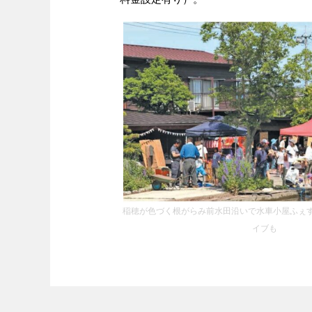
稲穂が色づく根がらみ前水田沿いで水車小屋ふぇ
イブも