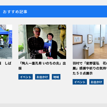
おすすめ記事
催 しば
「陶人一重孔希 いのちの炎」出
羽村で「星野富弘 花
版
展」感謝や祈りの気持
た５０点展示
イベント
お出かけ
地域
イベント
お出かけ