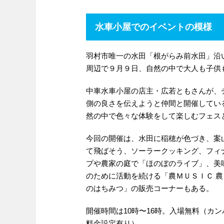
水車小屋でのイベントの模様
羽村市唯一の水田「根がらみ前水田」沿
周辺で９月９日、自然の中で大人も子供
中車水車小屋の店主・広若ともさんが、
側の良さを伝えようと仲間と開催してい
然の中で色々な体験をして楽しむフェス
今回の開催は、水田に稲穂が色づき、案
て飛ばそう、ソーラークッキング、フィ
プや農家の庭で「ほのぼのライブ」、美
のために活動を続ける「農ＭＵＳＩＣ 
のはちみつ」の販売コーナーもある。
開催時間は10時〜16時。入場無料（カ
料金設定有り）。