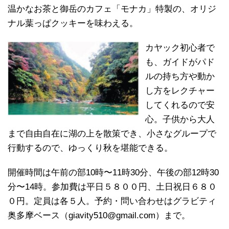
温かなお茶と御岳のカフェ「モナカ」特製の、オリジ
ナル葉っぱクッキーを味わえる。
カヤック初心者で
も、ガイドがパド
ルの持ち方や動か
し方をレクチャー
してくれるので安
心。子供から大人
まで自由自在に湖の上を散策でき、小さなグループで
行動するので、ゆっくり秋を堪能できる。
開催時間は午前の部10時〜11時30分、午後の部12時30
分〜14時。参加費は平日５８００円、土日祝日６８０
０円。定員は各５人。予約・問い合わせはグラビティ
奥多摩ベース（giavity510@gmail.com）まで。