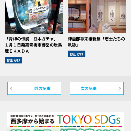
「青梅の伝説 豆本ガチャ」
津雲邸幕末維新展「志士たちの
１月１日発売青梅市御岳の炭鳥
軌跡」
蔵ＩＫＡＤＡ
お出かけ
お出かけ
前の記事
次の記事