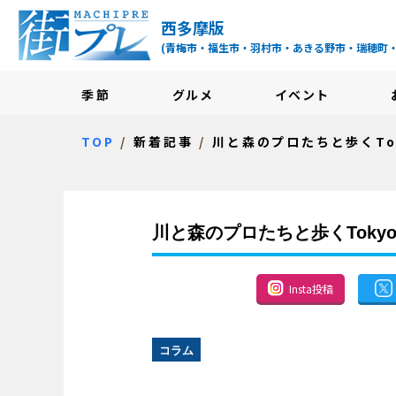
街プレ -東京・西多摩
西多摩版
(青梅市・福生市・羽村市・あきる野市・瑞穂町
季節
グルメ
イベント
TOP
新着記事
川と森のプロたちと歩くTok
川と森のプロたちと歩くTokyo
Insta投稿
コラム