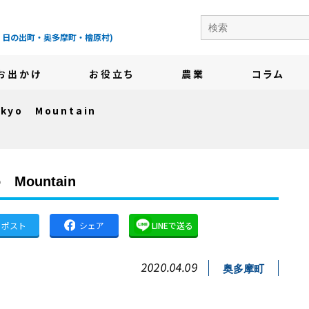
の地域情報サイト-
・日の出町・奥多摩町・檜原村)
お出かけ
お役立ち
農業
コラム
yo Mountain
 Mountain
ポスト
シェア
LINEで送る
2020.04.09
奥多摩町