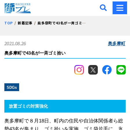
街プレ -東京・西多摩の地
TOP
新着記事
奥多摩町で43名が一斉ゴミ拾い
2021.08.26
奥多摩町
奥多摩町で43名が一斉ゴミ拾い
SDGs
放置ゴミの対策強化
奥多摩町で８月18日、町内の住民や自治体関係者ら総
勢43名が集まり、ゴミ拾いを実施。ゴミ袋片手に、氷