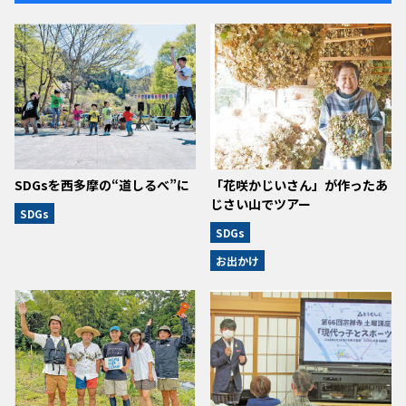
SDGsを西多摩の“道しるべ”に
「花咲かじいさん」が作ったあ
じさい山でツアー
SDGs
SDGs
お出かけ