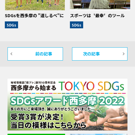
SDGsを西多摩の "道しるべ"に
スポーツは〝最幸〞のツール
SDGs
SDGs
前の記事
次の記事