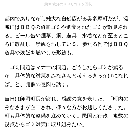
約30枚分のＢＢＱゴミを回収
都内でありながら雄大な自然広がる奥多摩町だが、流
域にはＢＢＱの留置ゴミや遺棄されたゴミが散見され
る。ビール缶や煙草、網、遊具、水着などが至るとこ
ろに散乱し、景観を汚している。惨たる例ではＢＢＱ
道具や残飯を燃やした形跡も。
「ゴミ問題はマナーの問題。どうしたらゴミが減る
か、具体的な対策をみなさんと考えるきっかけになれ
ば」と、開催の意図を話す。
当日は師岡町長が訪れ、感謝の意を表した。「町内の
みなさまが企画され、様々な方がお越しくださった。
町も具体的な整備を進めていく。民間と行政、複数の
視点からゴミ対策に取り組みたい」