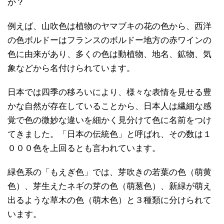
か？
例えば、山吹色は植物のヤマブキの花の色から、西洋
の色ボルドーはフランスのボルドー地方の赤ワインの
色に由来があり、多くの色は動植物、地名、鉱物、気
象などから名付けられています。
日本では四季の移ろいにより、様々な表情を見せる豊
かな自然が存在していることから、日本人は繊細な感
覚で色の微妙な違いを細かく見分けて色に名前をつけ
てきました。「日本の伝統色」と呼ばれ、その数は１
０００色を上回るとも言われています。
緑色系の「もえぎ色」では、芽吹きの若葉の色（萌黄
色）、芽生えたネギの芽の色（萌葱色）、新緑が萌え
出るような草木の色（萌木色）と３種類に分けられて
います。