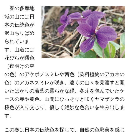
春の多摩地
域の山には日
本の伝統色が
沢山ちりばめ
られていま
す。山道には
花びらが曙色
（夜明けの空
の色）のアケボノスミレや茜色（染料植物のアカネの
色）のアカネスミレが咲き、遠くの山々を見渡すと開
いたばかりの若葉の柔らかな緑、冬芽を包んでいたケ
ースの赤や黄色、山間にひっそりと咲くヤマザクラの
桜色が入り交じり、優しく絶妙な色合いを生み出しま
す。
この春は日本の伝統色を探して、自然の色彩美を感じ